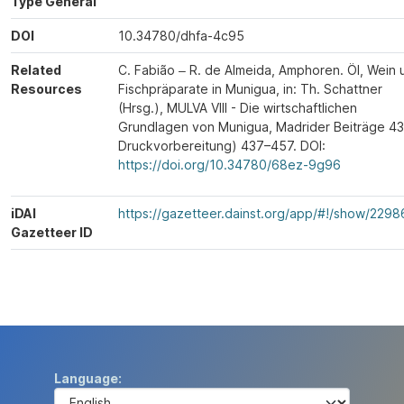
Type General
DOI
10.34780/dhfa-4c95
Related
C. Fabião ‒ R. de Almeida, Amphoren. Öl, Wein 
Resources
Fischpräparate in Munigua, in: Th. Schattner
(Hrsg.), MULVA VIII - Die wirtschaftlichen
Grundlagen von Munigua, Madrider Beiträge 43 
Druckvorbereitung) 437–457. DOI:
https://doi.org/10.34780/68ez-9g96
iDAI
https://gazetteer.dainst.org/app/#!/show/2298
Gazetteer ID
Language