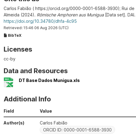
Carlos Fabião ( https://orcid.org/0000-0001-6588-3930); Rui de
Almeida (2024).
Römische Amphoren aus Munigua
[Data set]. DAI.
https://doi.org/10.34780/dhfa-4c95
Retrieved: 15:46 06 Aug 2026 (UTC)
BibTeX
Licenses
cc-by
Data and Resources
DT Base Dados Munigua.xls
Additional Info
Field
Value
Author(s)
Carlos Fabião
ORCID ID: 0000-0001-6588-3930