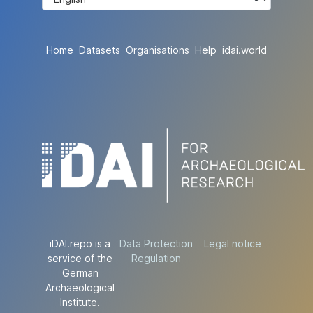
Home
Datasets
Organisations
Help
idai.world
iDAI.repo is a
Data Protection
Legal notice
service of the
Regulation
German
Archaeological
Institute.