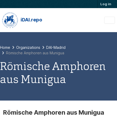
Skip to main content
Log in
iDAI.repo
Home
Organizations
DAI-Madrid
Römische Amphoren aus Munigua
Römische Amphoren
aus Munigua
Römische Amphoren aus Munigua