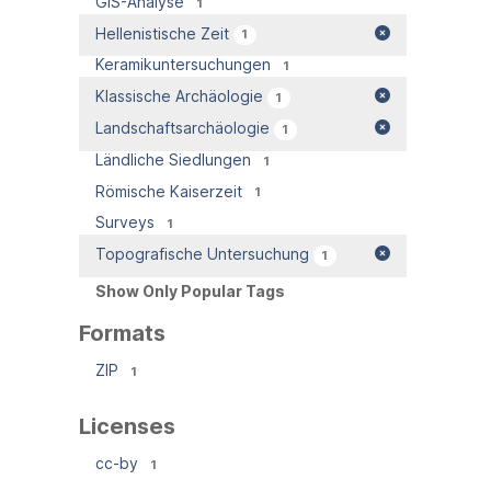
GIS-Analyse
1
Hellenistische Zeit
1
Keramikuntersuchungen
1
Klassische Archäologie
1
Landschaftsarchäologie
1
Ländliche Siedlungen
1
Römische Kaiserzeit
1
Surveys
1
Topografische Untersuchung
1
Show Only Popular Tags
Formats
ZIP
1
Licenses
cc-by
1