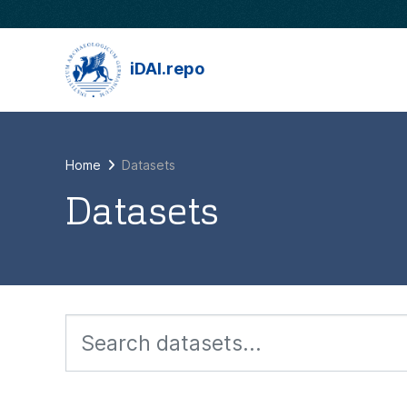
Skip to main content
iDAI.repo
Home
Datasets
Datasets