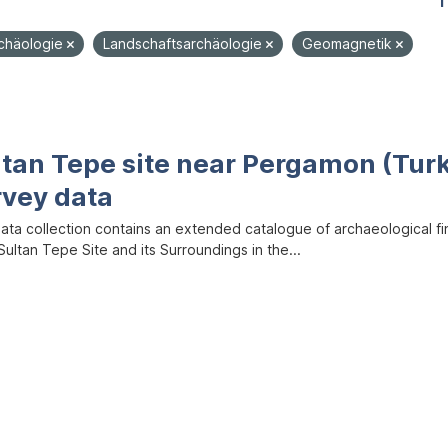
1
rchäologie
Landschaftsarchäologie
Geomagnetik
ltan Tepe site near Pergamon (Tur
rvey data
data collection contains an extended catalogue of archaeological f
ultan Tepe Site and its Surroundings in the...