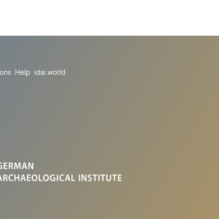
ions
Help
idai.world