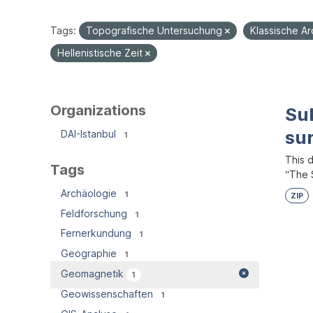
Tags:
Topografische Untersuchung
Klassische A
Hellenistische Zeit
Organizations
Su
su
DAI-Istanbul
1
This 
Tags
“The S
Archäologie
1
ZIP
Feldforschung
1
Fernerkundung
1
Geographie
1
Geomagnetik
1
Geowissenschaften
1