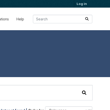
Log in
ations
Help