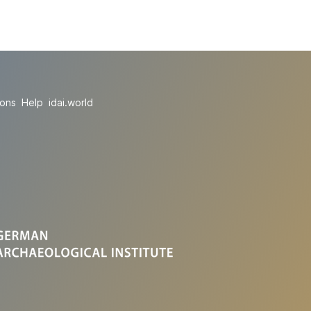
ions
Help
idai.world