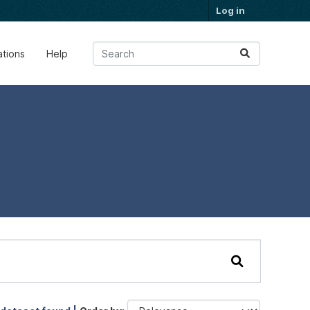
Log in
ations
Help