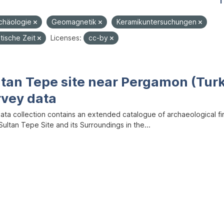
1
rchäologie
Geomagnetik
Keramikuntersuchungen
stische Zeit
Licenses:
cc-by
ltan Tepe site near Pergamon (Tur
rvey data
data collection contains an extended catalogue of archaeological f
ultan Tepe Site and its Surroundings in the...