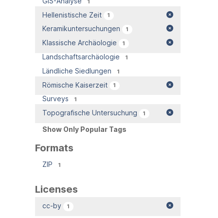
GIS-Analyse
1
Hellenistische Zeit
1
Keramikuntersuchungen
1
Klassische Archäologie
1
Landschaftsarchäologie
1
Ländliche Siedlungen
1
Römische Kaiserzeit
1
Surveys
1
Topografische Untersuchung
1
Show Only Popular Tags
Formats
ZIP
1
Licenses
cc-by
1