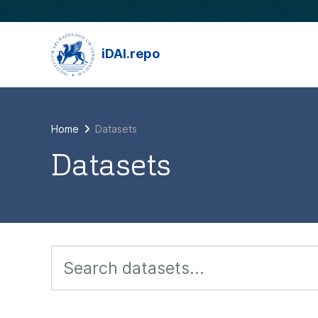
Skip to main content
iDAI.repo
Home
Datasets
Datasets