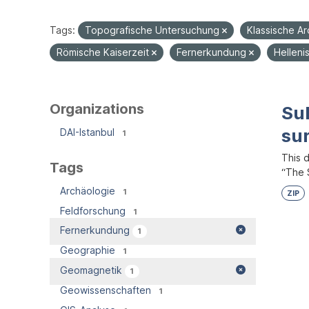
Tags:
Topografische Untersuchung
Klassische A
Römische Kaiserzeit
Fernerkundung
Helleni
Organizations
Su
su
DAI-Istanbul
1
This 
Tags
“The S
Archäologie
1
ZIP
Feldforschung
1
Fernerkundung
1
Geographie
1
Geomagnetik
1
Geowissenschaften
1