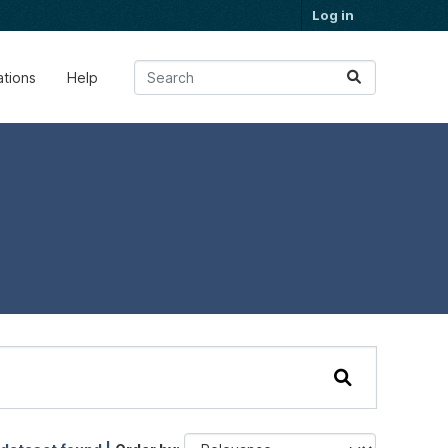
Log in
ations
Help