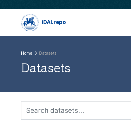
Skip to main content
iDAI.repo
Home
Datasets
Datasets