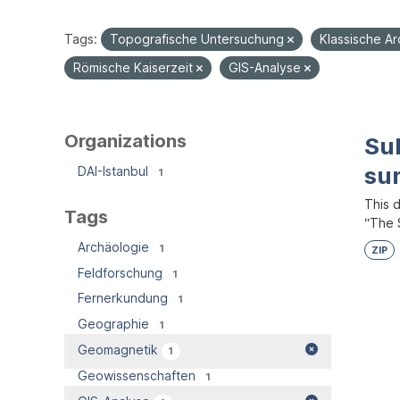
Tags:
Topografische Untersuchung
Klassische A
Römische Kaiserzeit
GIS-Analyse
Organizations
Su
su
DAI-Istanbul
1
This 
Tags
“The S
Archäologie
1
ZIP
Feldforschung
1
Fernerkundung
1
Geographie
1
Geomagnetik
1
Geowissenschaften
1