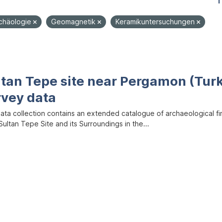
1
rchäologie
Geomagnetik
Keramikuntersuchungen
ltan Tepe site near Pergamon (Tur
rvey data
data collection contains an extended catalogue of archaeological f
ultan Tepe Site and its Surroundings in the...