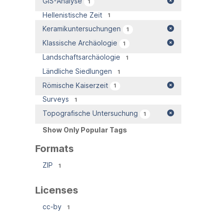
GIS-Analyse
1
Hellenistische Zeit
1
Keramikuntersuchungen
1
Klassische Archäologie
1
Landschaftsarchäologie
1
Ländliche Siedlungen
1
Römische Kaiserzeit
1
Surveys
1
Topografische Untersuchung
1
Show Only Popular Tags
Formats
ZIP
1
Licenses
cc-by
1