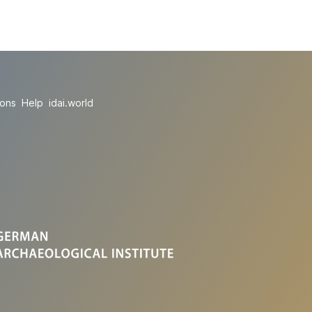
ions
Help
idai.world