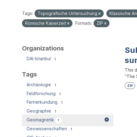
Tags:
Topografische Untersuchung
Klassische A
Römische Kaiserzeit
Formats:
ZIP
Organizations
Su
su
DAI-Istanbul
1
This 
Tags
“The S
Archäologie
1
ZIP
Feldforschung
1
Fernerkundung
1
Geographie
1
Geomagnetik
1
Geowissenschaften
1