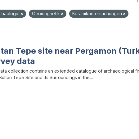
1
rchäologie
Geomagnetik
Keramikuntersuchungen
ltan Tepe site near Pergamon (Tur
rvey data
data collection contains an extended catalogue of archaeological f
ultan Tepe Site and its Surroundings in the...