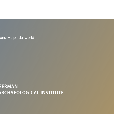
ions
Help
idai.world