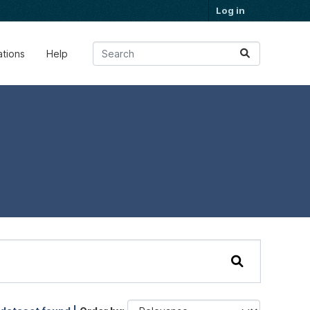
Log in
ations
Help