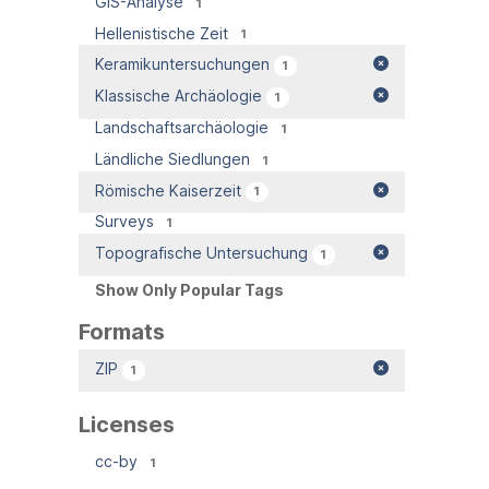
GIS-Analyse
1
Hellenistische Zeit
1
Keramikuntersuchungen
1
Klassische Archäologie
1
Landschaftsarchäologie
1
Ländliche Siedlungen
1
Römische Kaiserzeit
1
Surveys
1
Topografische Untersuchung
1
Show Only Popular Tags
Formats
ZIP
1
Licenses
cc-by
1