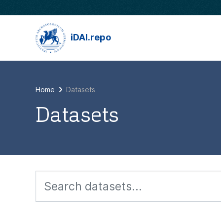
Skip to main content
iDAI.repo
Home
Datasets
Datasets