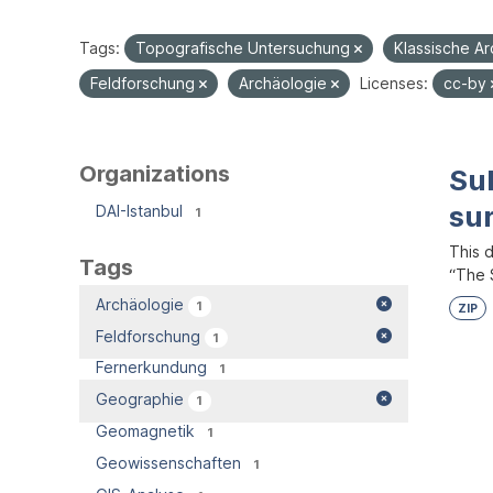
Tags:
Topografische Untersuchung
Klassische A
Feldforschung
Archäologie
Licenses:
cc-by
Organizations
Su
su
DAI-Istanbul
1
This 
Tags
“The S
Archäologie
1
ZIP
Feldforschung
1
Fernerkundung
1
Geographie
1
Geomagnetik
1
Geowissenschaften
1