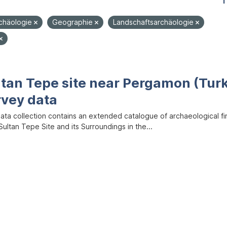
1
rchäologie
Geographie
Landschaftsarchäologie
ltan Tepe site near Pergamon (Tur
rvey data
data collection contains an extended catalogue of archaeological f
ultan Tepe Site and its Surroundings in the...