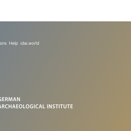
ions
Help
idai.world