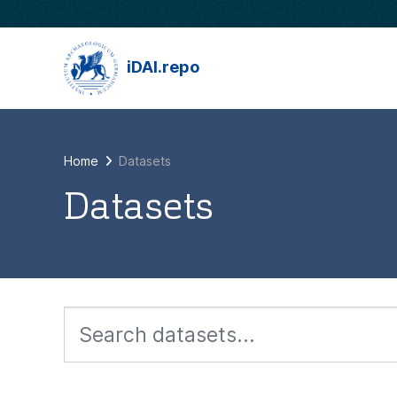
Skip to main content
iDAI.repo
Home
Datasets
Datasets