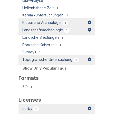
GIS-Analyse
1
Hellenistische Zeit
1
Keramikuntersuchungen
1
Klassische Archäologie
1
Landschaftsarchäologie
1
Ländliche Siedlungen
1
Römische Kaiserzeit
1
Surveys
1
Topografische Untersuchung
1
Show Only Popular Tags
Formats
ZIP
1
Licenses
cc-by
1