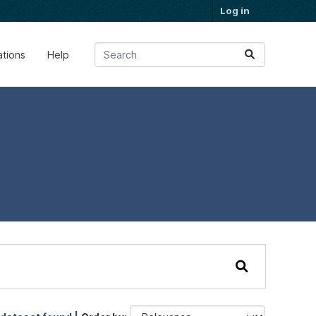
Log in
ations
Help