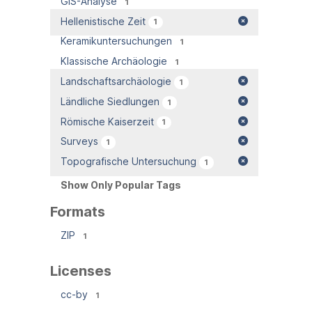
GIS-Analyse
1
Hellenistische Zeit
1
Keramikuntersuchungen
1
Klassische Archäologie
1
Landschaftsarchäologie
1
Ländliche Siedlungen
1
Römische Kaiserzeit
1
Surveys
1
Topografische Untersuchung
1
Show Only Popular Tags
Formats
ZIP
1
Licenses
cc-by
1