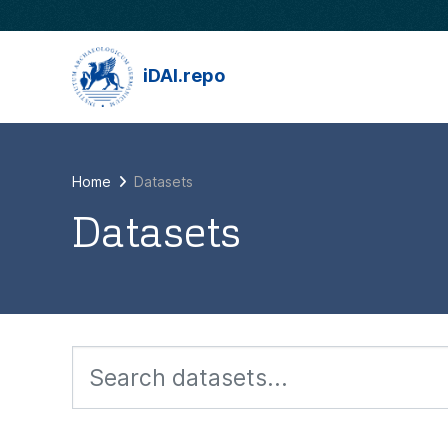
Skip to main content
iDAI.repo
Home
Datasets
Datasets