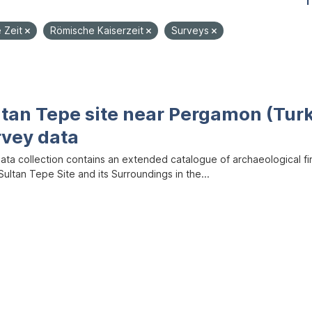
1
e Zeit
Römische Kaiserzeit
Surveys
ltan Tepe site near Pergamon (Tur
rvey data
data collection contains an extended catalogue of archaeological f
ultan Tepe Site and its Surroundings in the...