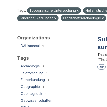
Tags:
Topografische Untersuchung
Hellenistisch
Ländliche Siedlungen
Landschaftsarchäologie
Organizations
Su
su
DAI-Istanbul
1
This 
Tags
“The S
Archäologie
1
ZIP
Feldforschung
1
Fernerkundung
1
Geographie
1
Geomagnetik
1
Geowissenschaften
1