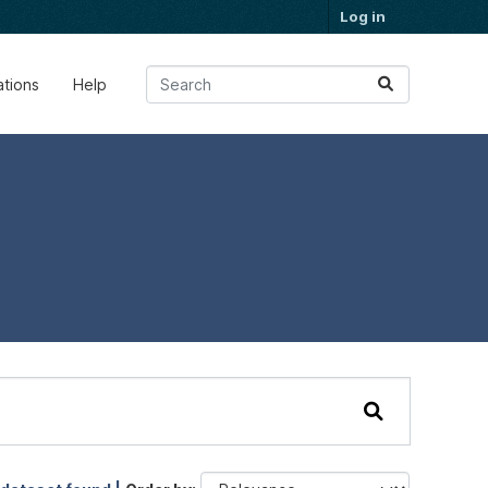
Log in
ations
Help