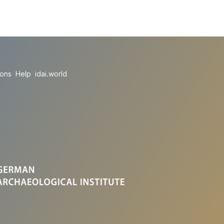
ions
Help
idai.world