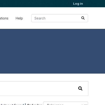
Log in
ations
Help