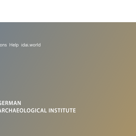
ions
Help
idai.world