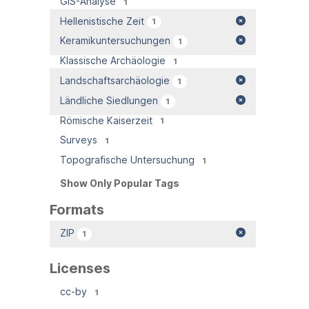
GIS-Analyse
1
Hellenistische Zeit
1
Keramikuntersuchungen
1
Klassische Archäologie
1
Landschaftsarchäologie
1
Ländliche Siedlungen
1
Römische Kaiserzeit
1
Surveys
1
Topografische Untersuchung
1
Show Only Popular Tags
Formats
ZIP
1
Licenses
cc-by
1