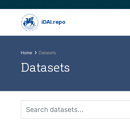
Skip to main content
iDAI.repo
Home
Datasets
Datasets