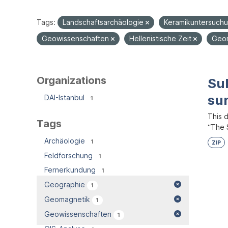
Tags:
Landschaftsarchäologie
Keramikuntersuch
Geowissenschaften
Hellenistische Zeit
Geo
Organizations
Su
su
DAI-Istanbul
1
This 
Tags
“The S
Archäologie
1
ZIP
Feldforschung
1
Fernerkundung
1
Geographie
1
Geomagnetik
1
Geowissenschaften
1