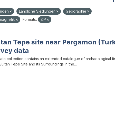
1
ungen
Ländliche Siedlungen
Geographie
magnetik
Formats:
ZIP
ltan Tepe site near Pergamon (Tur
rvey data
data collection contains an extended catalogue of archaeological f
ultan Tepe Site and its Surroundings in the...