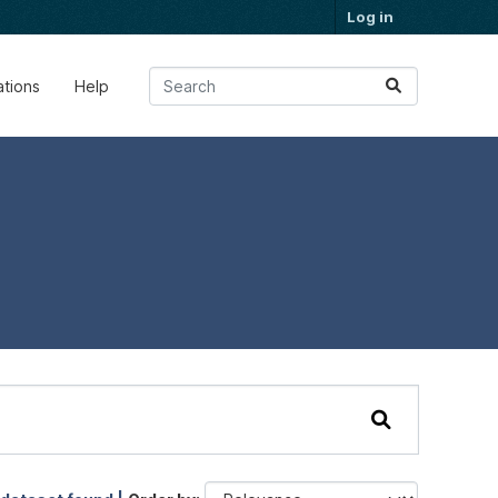
Log in
ations
Help