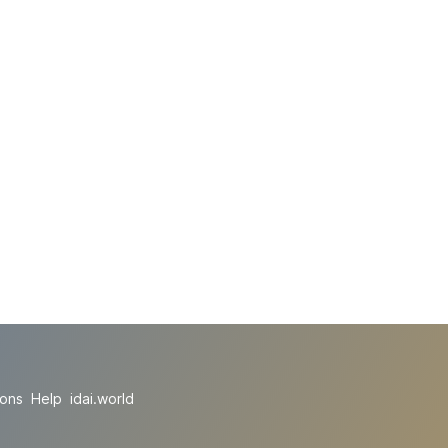
ions
Help
idai.world