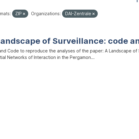
1
mats:
ZIP
Organizations:
DAI-Zentrale
Landscape of Surveillance: code a
and Code to reproduce the analyses of the paper: A Landscape of Sur
ial Networks of Interaction in the Pergamon...