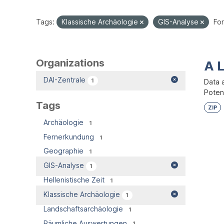
Tags:
Klassische Archäologie
GIS-Analyse
For
Organizations
A 
DAI-Zentrale
1
Data 
Potent
Tags
ZIP
Archäologie
1
Fernerkundung
1
Geographie
1
GIS-Analyse
1
Hellenistische Zeit
1
Klassische Archäologie
1
Landschaftsarchäologie
1
Räumliche Auswertungen
1