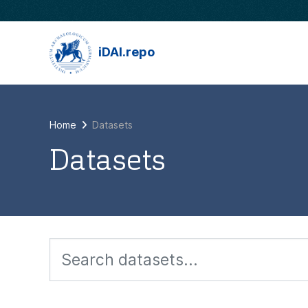
Skip to main content
iDAI.repo
Home
Datasets
Datasets