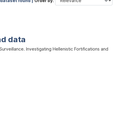
 dataset found |
Order by
nd data
veillance. Investigating Hellenistic Fortifications and