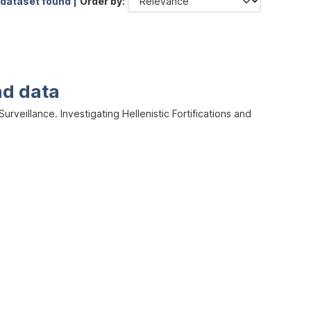
 dataset found |
Order by
nd data
veillance. Investigating Hellenistic Fortifications and