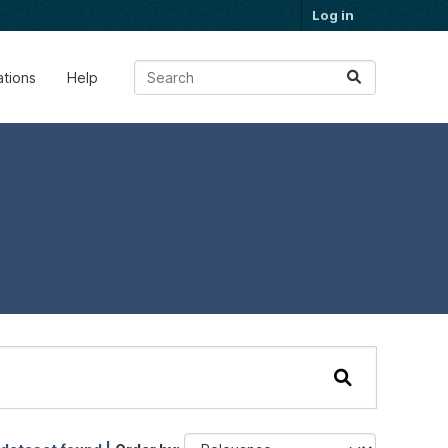
Log in
ations
Help