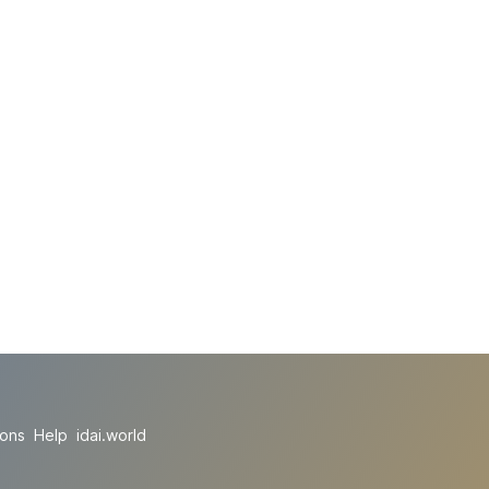
ions
Help
idai.world