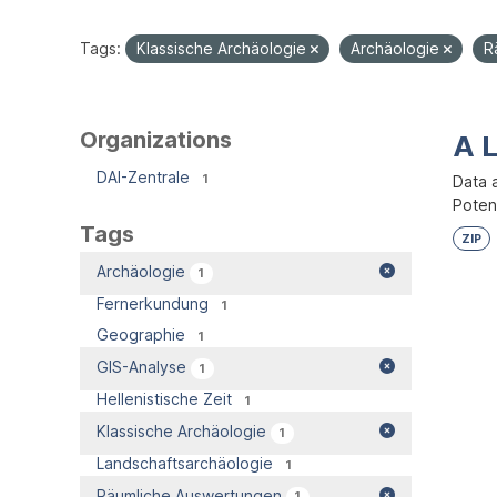
Tags:
Klassische Archäologie
Archäologie
R
Organizations
A 
DAI-Zentrale
1
Data 
Potent
Tags
ZIP
Archäologie
1
Fernerkundung
1
Geographie
1
GIS-Analyse
1
Hellenistische Zeit
1
Klassische Archäologie
1
Landschaftsarchäologie
1
Räumliche Auswertungen
1