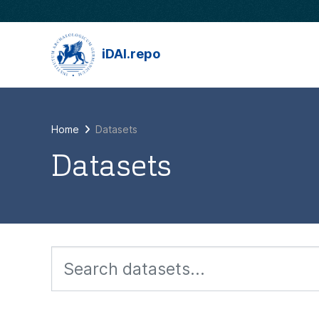
Skip to main content
iDAI.repo
Home
Datasets
Datasets