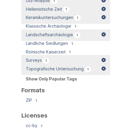
GIS-Analyse
1
Hellenistische Zeit
1
Keramikuntersuchungen
1
Klassische Archäologie
1
Landschaftsarchäologie
1
Ländliche Siedlungen
1
Römische Kaiserzeit
1
Surveys
1
Topografische Untersuchung
1
Show Only Popular Tags
Formats
ZIP
1
Licenses
cc-by
1