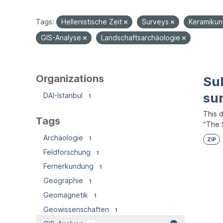
Tags:
Hellenistische Zeit
Surveys
Keramiku
GIS-Analyse
Landschaftsarchäologie
Organizations
Su
su
DAI-Istanbul
1
This 
Tags
“The S
Archäologie
1
ZIP
Feldforschung
1
Fernerkundung
1
Geographie
1
Geomagnetik
1
Geowissenschaften
1