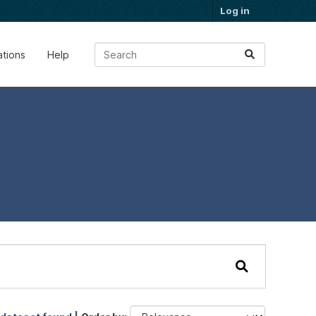
Log in
ations
Help