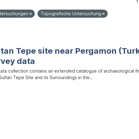
1
ntersuchungen
Topografische Untersuchung
ltan Tepe site near Pergamon (Tur
rvey data
data collection contains an extended catalogue of archaeological f
ultan Tepe Site and its Surroundings in the...