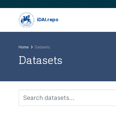
Skip to main content
iDAI.repo
Home
Datasets
Datasets