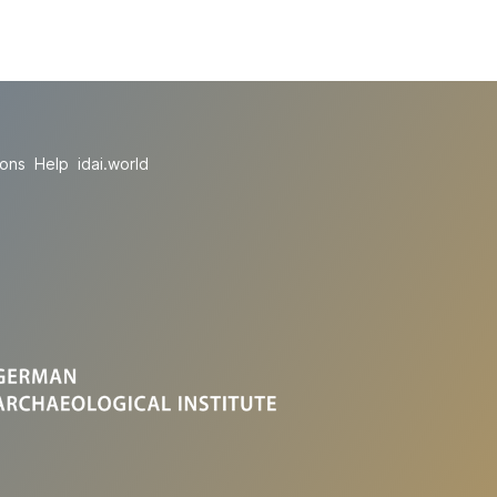
ions
Help
idai.world