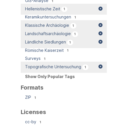
GIS-Analyse
1
Hellenistische Zeit
1
Keramikuntersuchungen
1
Klassische Archäologie
1
Landschaftsarchäologie
1
Ländliche Siedlungen
1
Römische Kaiserzeit
1
Surveys
1
Topografische Untersuchung
1
Show Only Popular Tags
Formats
ZIP
1
Licenses
cc-by
1