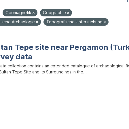
1
Geomagnetik
Geographie
sische Archäologie
Topografische Untersuchung
ltan Tepe site near Pergamon (Tur
rvey data
data collection contains an extended catalogue of archaeological f
ultan Tepe Site and its Surroundings in the...