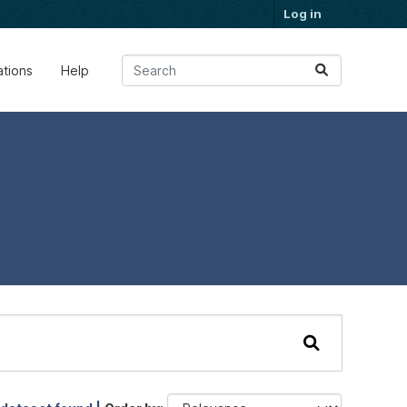
Log in
ations
Help