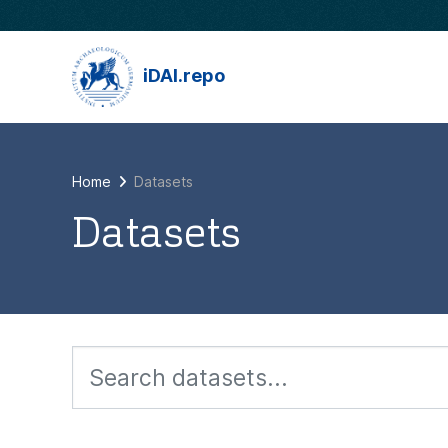
Skip to main content
iDAI.repo
Home
Datasets
Datasets