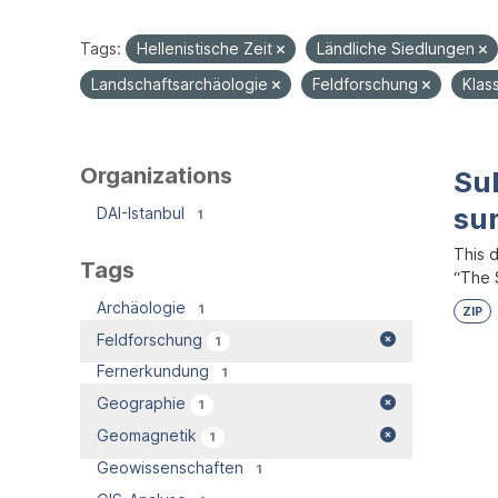
Tags:
Hellenistische Zeit
Ländliche Siedlungen
Landschaftsarchäologie
Feldforschung
Klas
Organizations
Su
su
DAI-Istanbul
1
This 
Tags
“The S
Archäologie
1
ZIP
Feldforschung
1
Fernerkundung
1
Geographie
1
Geomagnetik
1
Geowissenschaften
1