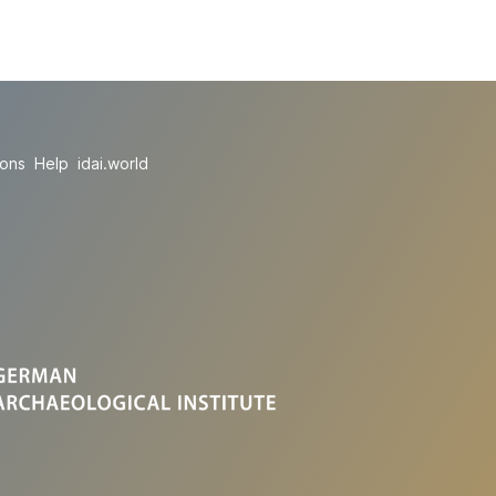
ions
Help
idai.world