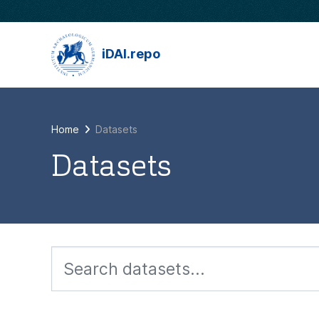
Skip to main content
iDAI.repo
Home
Datasets
Datasets