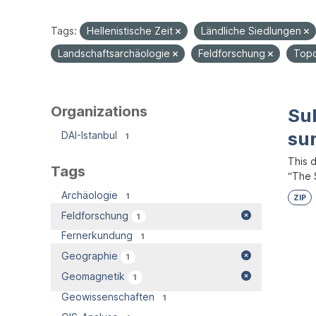
Tags:
Hellenistische Zeit
Ländliche Siedlungen
Landschaftsarchäologie
Feldforschung
Topo
Organizations
Su
su
DAI-Istanbul
1
This 
Tags
“The S
Archäologie
1
ZIP
Feldforschung
1
Fernerkundung
1
Geographie
1
Geomagnetik
1
Geowissenschaften
1