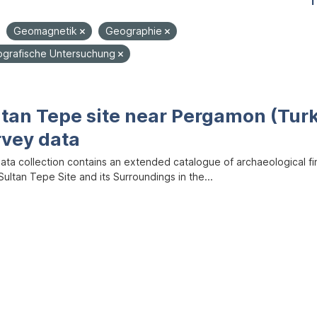
1
Geomagnetik
Geographie
grafische Untersuchung
ltan Tepe site near Pergamon (Tur
rvey data
data collection contains an extended catalogue of archaeological f
ultan Tepe Site and its Surroundings in the...