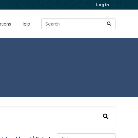
Log in
ations
Help