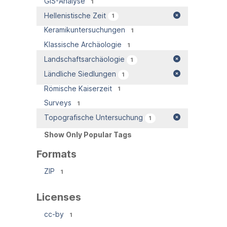
GIS-Analyse
1
Hellenistische Zeit
1
Keramikuntersuchungen
1
Klassische Archäologie
1
Landschaftsarchäologie
1
Ländliche Siedlungen
1
Römische Kaiserzeit
1
Surveys
1
Topografische Untersuchung
1
Show Only Popular Tags
Formats
ZIP
1
Licenses
cc-by
1