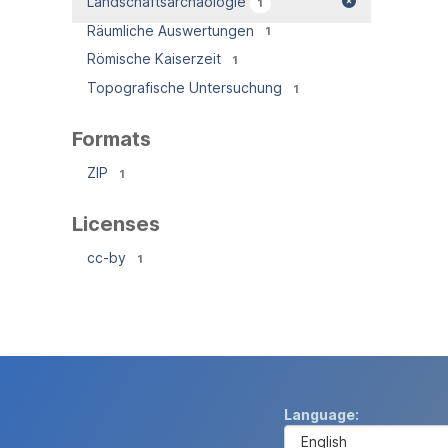
Landschaftsarchäologie
1
Räumliche Auswertungen
1
Römische Kaiserzeit
1
Topografische Untersuchung
1
Formats
ZIP
1
Licenses
cc-by
1
Language