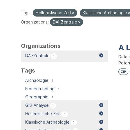
Tags:
Hellenistische Zeit
Klassische Archäologie
Organizations:
DAI-Zentrale
Organizations
A 
DAI-Zentrale
1
Data 
Potent
Tags
ZIP
Archäologie
1
Fernerkundung
1
Geographie
1
GIS-Analyse
1
Hellenistische Zeit
1
Klassische Archäologie
1