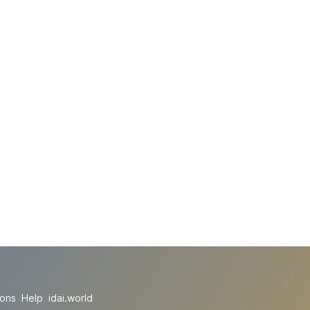
ions
Help
idai.world