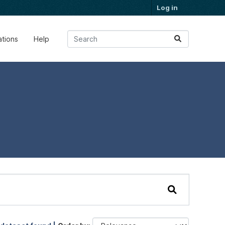
Log in
ations
Help