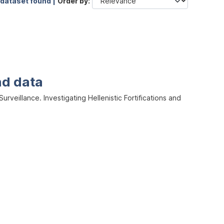
 dataset found |
Order by
nd data
veillance. Investigating Hellenistic Fortifications and