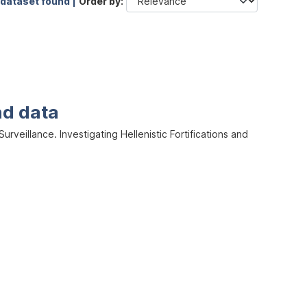
 dataset found |
Order by
nd data
veillance. Investigating Hellenistic Fortifications and