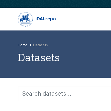
Skip to main content
iDAI.repo
Home
Datasets
Datasets