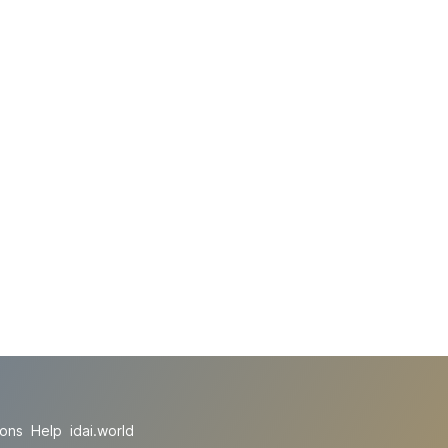
ions
Help
idai.world