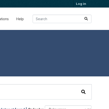
Log in
ations
Help