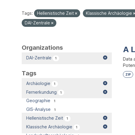
Tags:
Hellenistische Zeit
Klassische Archäologie
DAI-Zentrale
Organizations
A 
DAI-Zentrale
1
Data 
Potent
Tags
ZIP
Archäologie
1
Fernerkundung
1
Geographie
1
GIS-Analyse
1
Hellenistische Zeit
1
Klassische Archäologie
1