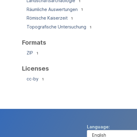
Landschaftsarchäologie
1
Räumliche Auswertungen
1
Römische Kaiserzeit
1
Topografische Untersuchung
1
Formats
ZIP
1
Licenses
cc-by
1
Language