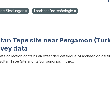
1
iche Siedlungen
Landschaftsarchäologie
ltan Tepe site near Pergamon (Tur
rvey data
data collection contains an extended catalogue of archaeological f
ultan Tepe Site and its Surroundings in the...