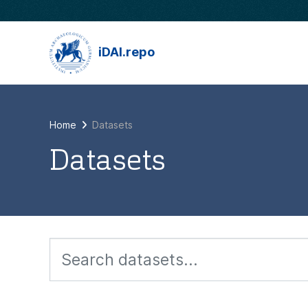
Skip to main content
iDAI.repo
Home
Datasets
Datasets