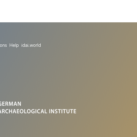
ions
Help
idai.world