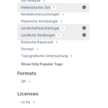
GIS-Analyse
1
Hellenistische Zeit
1
Keramikuntersuchungen
1
Klassische Archäologie
1
Landschaftsarchäologie
1
Ländliche Siedlungen
1
Römische Kaiserzeit
1
Surveys
1
Topografische Untersuchung
1
Show Only Popular Tags
Formats
ZIP
1
Licenses
cc-by
1