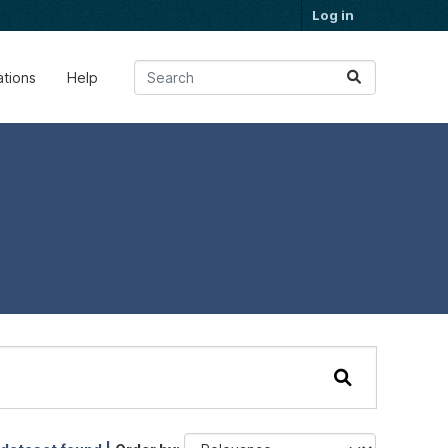
Log in
ations
Help