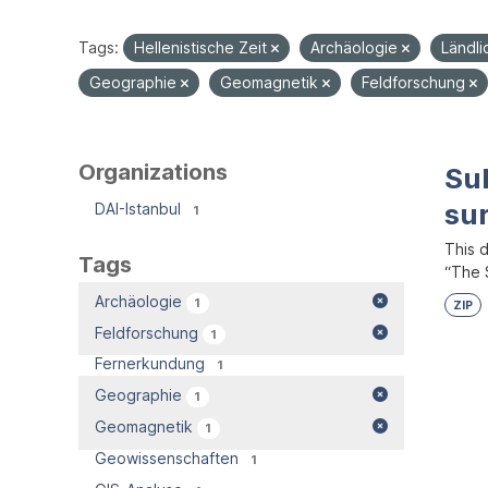
Tags:
Hellenistische Zeit
Archäologie
Ländl
Geographie
Geomagnetik
Feldforschung
Organizations
Su
su
DAI-Istanbul
1
This 
Tags
“The S
Archäologie
1
ZIP
Feldforschung
1
Fernerkundung
1
Geographie
1
Geomagnetik
1
Geowissenschaften
1