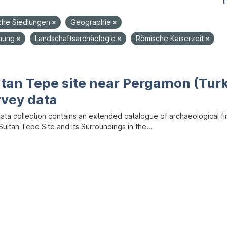
1
iche Siedlungen
Geographie
chung
Landschaftsarchäologie
Römische Kaiserzeit
ltan Tepe site near Pergamon (Tur
rvey data
data collection contains an extended catalogue of archaeological f
ultan Tepe Site and its Surroundings in the...