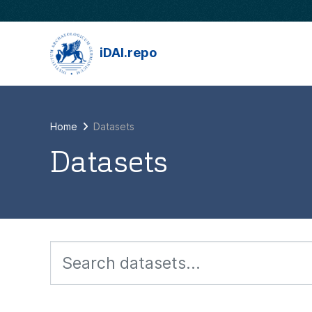
Skip to main content
iDAI.repo
Home
Datasets
Datasets