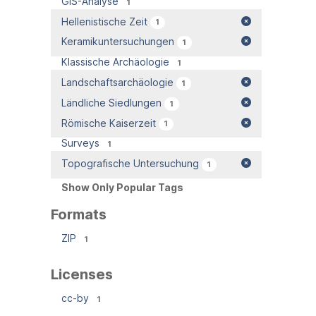
GIS-Analyse
1
Hellenistische Zeit
1
Keramikuntersuchungen
1
Klassische Archäologie
1
Landschaftsarchäologie
1
Ländliche Siedlungen
1
Römische Kaiserzeit
1
Surveys
1
Topografische Untersuchung
1
Show Only Popular Tags
Formats
ZIP
1
Licenses
cc-by
1