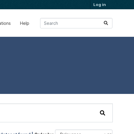
Log in
ations
Help