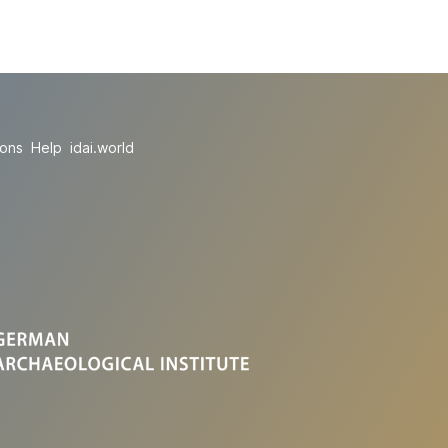
ions
Help
idai.world