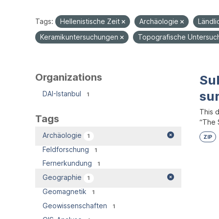
Tags:
Hellenistische Zeit
Archäologie
Ländl
Keramikuntersuchungen
Topografische Untersu
Organizations
Su
su
DAI-Istanbul
1
This 
Tags
“The S
Archäologie
1
ZIP
Feldforschung
1
Fernerkundung
1
Geographie
1
Geomagnetik
1
Geowissenschaften
1