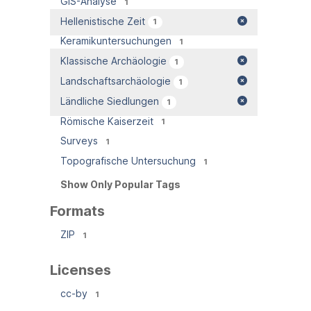
GIS-Analyse
1
Hellenistische Zeit
1
Keramikuntersuchungen
1
Klassische Archäologie
1
Landschaftsarchäologie
1
Ländliche Siedlungen
1
Römische Kaiserzeit
1
Surveys
1
Topografische Untersuchung
1
Show Only Popular Tags
Formats
ZIP
1
Licenses
cc-by
1