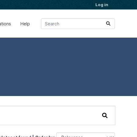
Log in
ations
Help