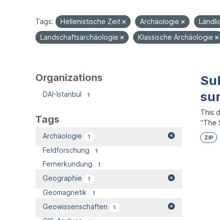
Tags:
Hellenistische Zeit
Archäologie
Ländl
Landschaftsarchäologie
Klassische Archäologie
Organizations
Su
su
DAI-Istanbul
1
This 
Tags
“The S
Archäologie
1
ZIP
Feldforschung
1
Fernerkundung
1
Geographie
1
Geomagnetik
1
Geowissenschaften
1