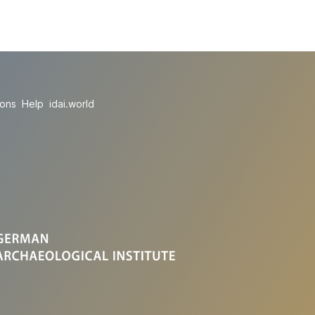
ions
Help
idai.world