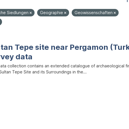
1
iche Siedlungen
Geographie
Geowissenschaften
ltan Tepe site near Pergamon (Tur
rvey data
data collection contains an extended catalogue of archaeological f
ultan Tepe Site and its Surroundings in the...