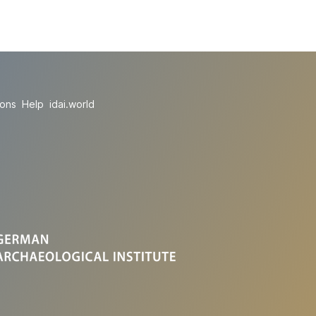
ions
Help
idai.world