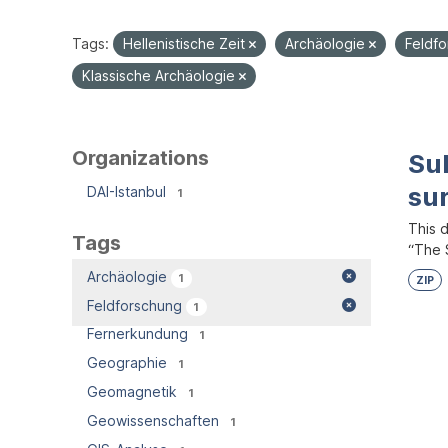
Tags:
Hellenistische Zeit
Archäologie
Feldf
Klassische Archäologie
Organizations
Su
su
DAI-Istanbul
1
This 
Tags
“The S
Archäologie
1
ZIP
Feldforschung
1
Fernerkundung
1
Geographie
1
Geomagnetik
1
Geowissenschaften
1