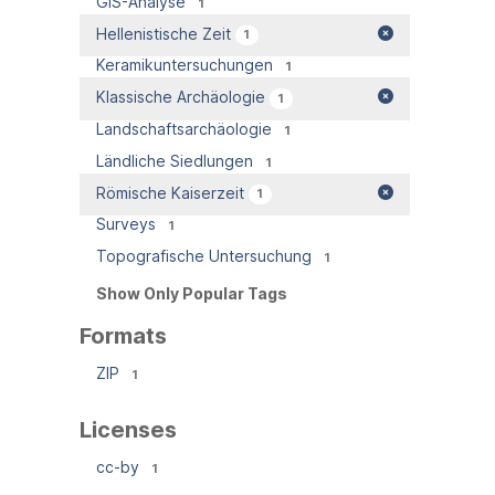
GIS-Analyse
1
Hellenistische Zeit
1
Keramikuntersuchungen
1
Klassische Archäologie
1
Landschaftsarchäologie
1
Ländliche Siedlungen
1
Römische Kaiserzeit
1
Surveys
1
Topografische Untersuchung
1
Show Only Popular Tags
Formats
ZIP
1
Licenses
cc-by
1