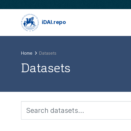
Skip to main content
iDAI.repo
Home
Datasets
Datasets