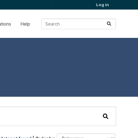
Log in
ations
Help