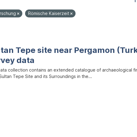
1
orschung
Römische Kaiserzeit
ltan Tepe site near Pergamon (Tur
rvey data
data collection contains an extended catalogue of archaeological f
ultan Tepe Site and its Surroundings in the...