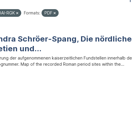
1
DAI-RGK
Formats:
PDF
ndra Schröer-Spang, Die nördlich
tien und...
erung der aufgenommenen kaiserzeitlichen Fundstellen innerhalb 
ognummer. Map of the recorded Roman period sites within the...