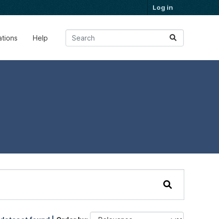
Log in
ations
Help