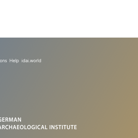
ions
Help
idai.world