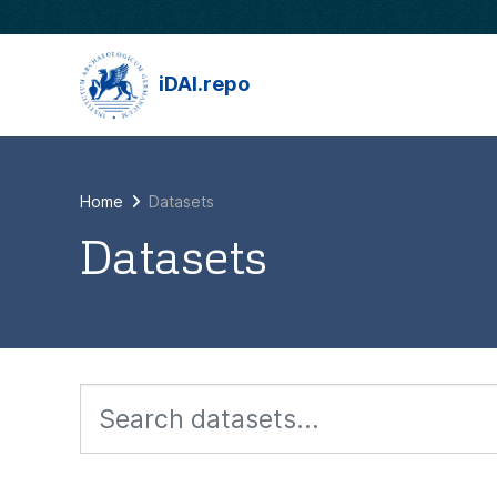
Skip to main content
iDAI.repo
Home
Datasets
Datasets