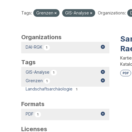
Tags:
Grenzen
GIS-Analyse
Organizations:
Organizations
Sa
Rae
DAI-RGK
1
Karti
Tags
Katal
GIS-Analyse
1
PDF
Grenzen
1
Landschaftsarchäologie
1
Formats
PDF
1
Licenses