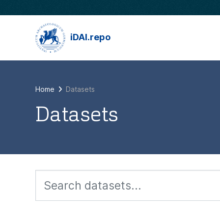
Skip to main content
iDAI.repo
Home
Datasets
Datasets