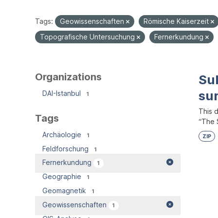
Tags:
Geowissenschaften
Römische Kaiserzeit
Topografische Untersuchung
Fernerkundung
Organizations
Su
su
DAI-Istanbul
1
This 
Tags
“The S
Archäologie
1
ZIP
Feldforschung
1
Fernerkundung
1
Geographie
1
Geomagnetik
1
Geowissenschaften
1