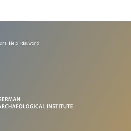
ions
Help
idai.world