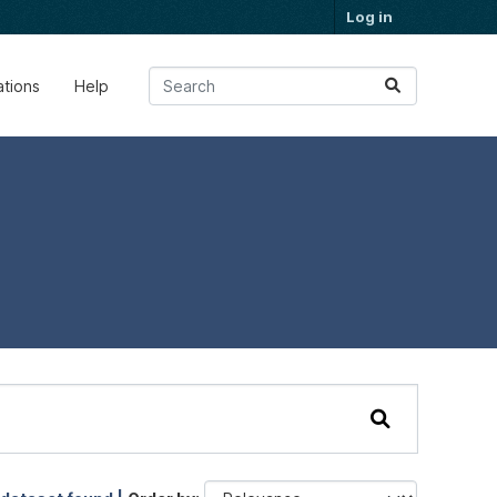
Log in
ations
Help