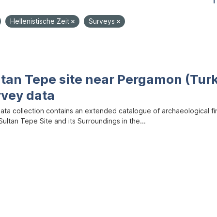
1
Hellenistische Zeit
Surveys
ltan Tepe site near Pergamon (Tur
rvey data
data collection contains an extended catalogue of archaeological f
ultan Tepe Site and its Surroundings in the...