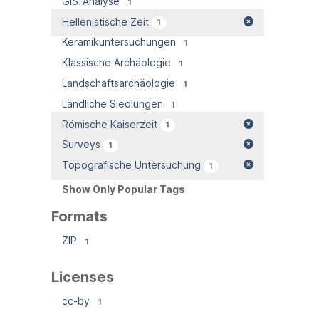
GIS-Analyse
1
Hellenistische Zeit
1
Keramikuntersuchungen
1
Klassische Archäologie
1
Landschaftsarchäologie
1
Ländliche Siedlungen
1
Römische Kaiserzeit
1
Surveys
1
Topografische Untersuchung
1
Show Only Popular Tags
Formats
ZIP
1
Licenses
cc-by
1