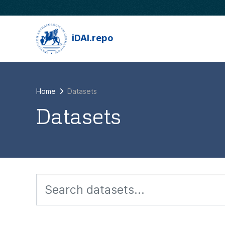
Skip to main content
iDAI.repo
Home
Datasets
Datasets