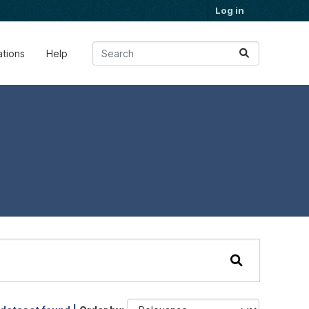
Log in
ations
Help