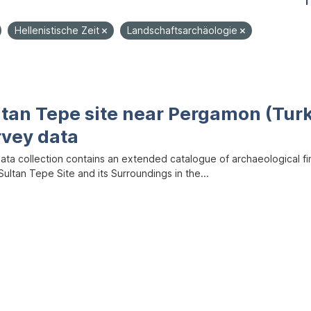
1
Hellenistische Zeit
Landschaftsarchäologie
ltan Tepe site near Pergamon (Tur
rvey data
data collection contains an extended catalogue of archaeological f
ultan Tepe Site and its Surroundings in the...