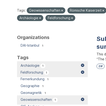
Tags:
Geowissenschaften
Römische Kaiserzeit
Archäologie
Feldforschung
Organizations
Su
su
DAI-Istanbul
1
This 
Tags
“The S
Archäologie
1
ZIP
Feldforschung
1
Fernerkundung
1
Geographie
1
Geomagnetik
1
Geowissenschaften
1