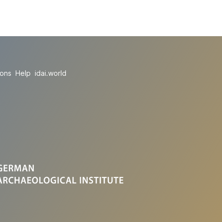
ions
Help
idai.world