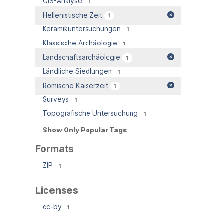
GIS-Analyse
1
Hellenistische Zeit
1
Keramikuntersuchungen
1
Klassische Archäologie
1
Landschaftsarchäologie
1
Ländliche Siedlungen
1
Römische Kaiserzeit
1
Surveys
1
Topografische Untersuchung
1
Show Only Popular Tags
Formats
ZIP
1
Licenses
cc-by
1