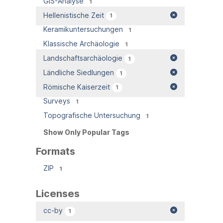
GIS-Analyse
1
Hellenistische Zeit
1
Keramikuntersuchungen
1
Klassische Archäologie
1
Landschaftsarchäologie
1
Ländliche Siedlungen
1
Römische Kaiserzeit
1
Surveys
1
Topografische Untersuchung
1
Show Only Popular Tags
Formats
ZIP
1
Licenses
cc-by
1