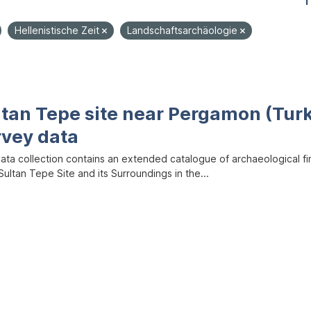
1
Hellenistische Zeit
Landschaftsarchäologie
ltan Tepe site near Pergamon (Tur
rvey data
data collection contains an extended catalogue of archaeological f
ultan Tepe Site and its Surroundings in the...