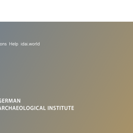
ions
Help
idai.world