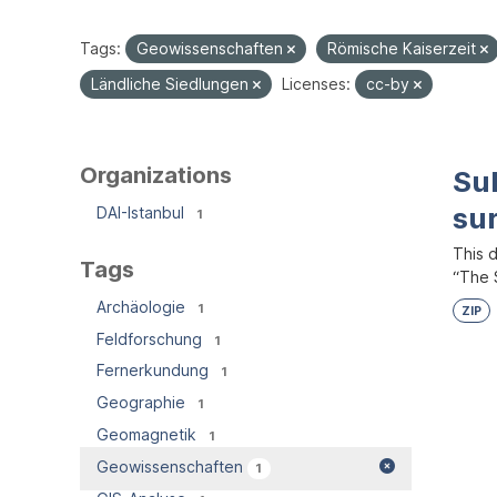
Tags:
Geowissenschaften
Römische Kaiserzeit
Ländliche Siedlungen
Licenses:
cc-by
Organizations
Su
su
DAI-Istanbul
1
This 
Tags
“The S
Archäologie
1
ZIP
Feldforschung
1
Fernerkundung
1
Geographie
1
Geomagnetik
1
Geowissenschaften
1