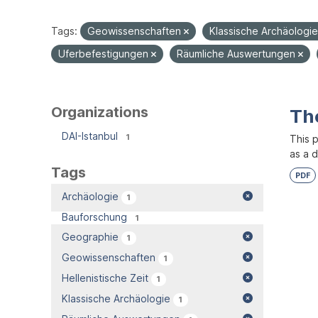
Tags:
Geowissenschaften
Klassische Archäologi
Uferbefestigungen
Räumliche Auswertungen
Organizations
Th
DAI-Istanbul
1
This 
as a 
Tags
PDF
Archäologie
1
Bauforschung
1
Geographie
1
Geowissenschaften
1
Hellenistische Zeit
1
Klassische Archäologie
1