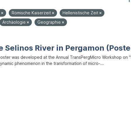
1
e
Römische Kaiserzeit
Hellenistische Zeit
Archäologie
Geographie
e Selinos River in Pergamon (Poste
poster was developed at the Annual TransPergMicro Workshop on "M
dynamic phenomenon in the transformation of micro-...