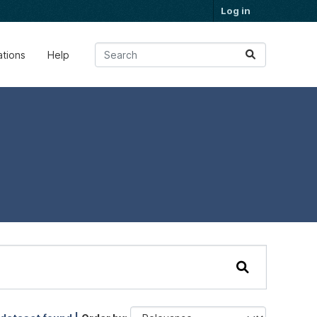
Log in
ations
Help