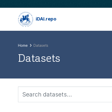
Skip to main content
iDAI.repo
Home
Datasets
Datasets