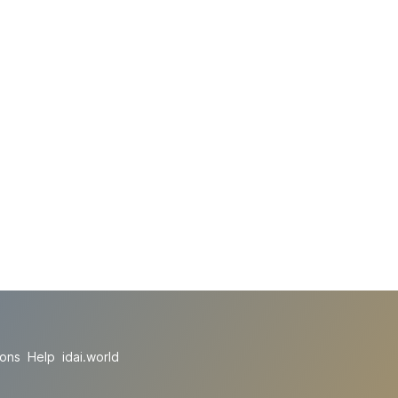
ions
Help
idai.world