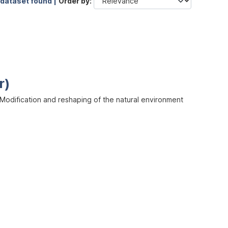
 dataset found |
Order by
r)
odification and reshaping of the natural environment