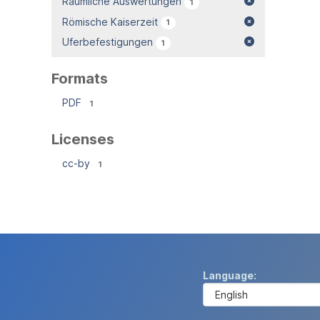
Räumliche Auswertungen
1
Römische Kaiserzeit
1
Uferbefestigungen
1
Formats
PDF
1
Licenses
cc-by
1
Language