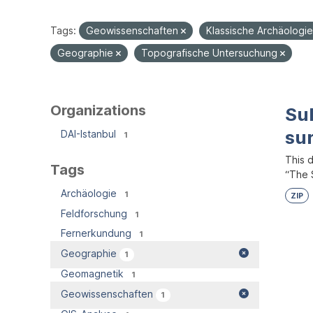
Tags:
Geowissenschaften
Klassische Archäologi
Geographie
Topografische Untersuchung
Organizations
Su
su
DAI-Istanbul
1
This 
Tags
“The S
Archäologie
1
ZIP
Feldforschung
1
Fernerkundung
1
Geographie
1
Geomagnetik
1
Geowissenschaften
1