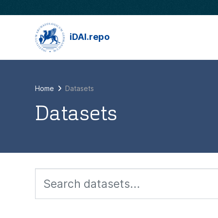
Skip to main content
iDAI.repo
Home
Datasets
Datasets