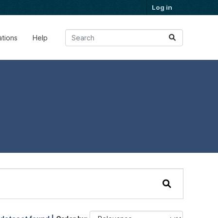
Log in
ations
Help