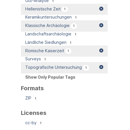
GIS-Analyse
1
Hellenistische Zeit
1
Keramikuntersuchungen
1
Klassische Archäologie
1
Landschaftsarchäologie
1
Ländliche Siedlungen
1
Römische Kaiserzeit
1
Surveys
1
Topografische Untersuchung
1
Show Only Popular Tags
Formats
ZIP
1
Licenses
cc-by
1