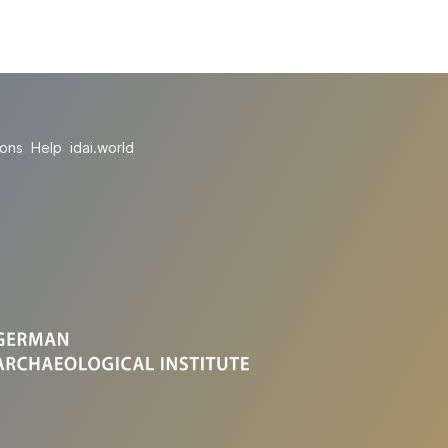
ions
Help
idai.world