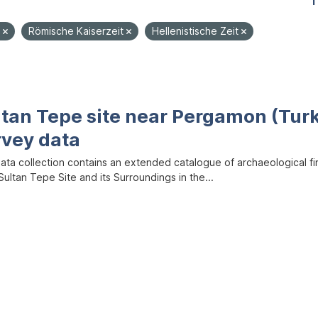
1
e
Römische Kaiserzeit
Hellenistische Zeit
ltan Tepe site near Pergamon (Tur
rvey data
data collection contains an extended catalogue of archaeological f
ultan Tepe Site and its Surroundings in the...