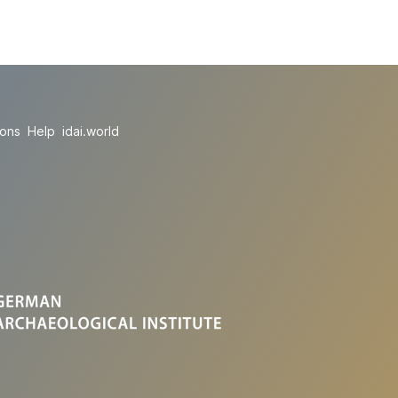
ions
Help
idai.world