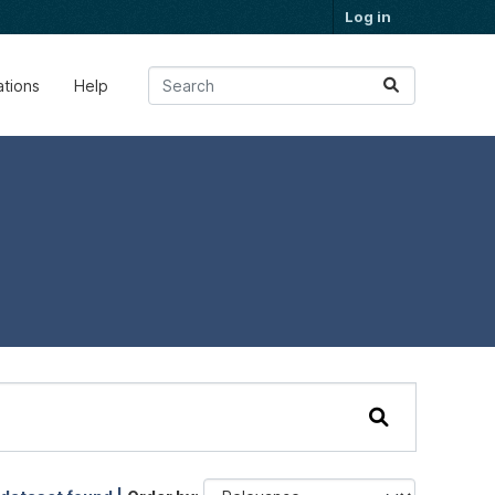
Log in
ations
Help