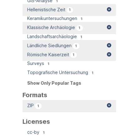
GIS-Analyse
1
Hellenistische Zeit
1
Keramikuntersuchungen
1
Klassische Archäologie
1
Landschaftsarchäologie
1
Ländliche Siedlungen
1
Römische Kaiserzeit
1
Surveys
1
Topografische Untersuchung
1
Show Only Popular Tags
Formats
ZIP
1
Licenses
cc-by
1