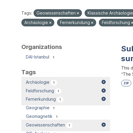
Tags:
Geowissenschaften
Klassische Archäologi
Archäologie
Fernerkundung
Feldforschung
Organizations
Su
su
DAI-Istanbul
1
This 
Tags
“The S
Archäologie
1
ZIP
Feldforschung
1
Fernerkundung
1
Geographie
1
Geomagnetik
1
Geowissenschaften
1