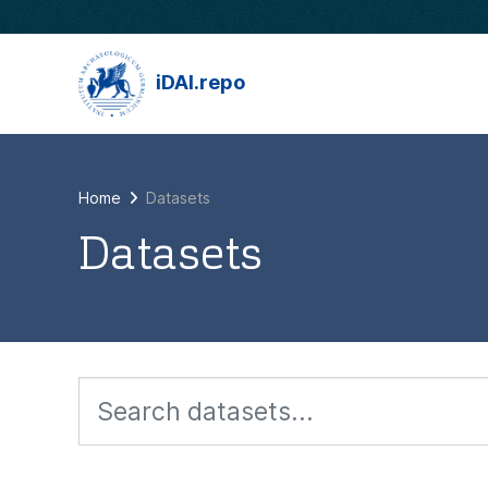
Skip to main content
iDAI.repo
Home
Datasets
Datasets