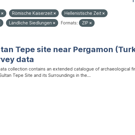
1
e
Römische Kaiserzeit
Hellenistische Zeit
Ländliche Siedlungen
Formats:
ZIP
ltan Tepe site near Pergamon (Tur
rvey data
data collection contains an extended catalogue of archaeological f
ultan Tepe Site and its Surroundings in the...