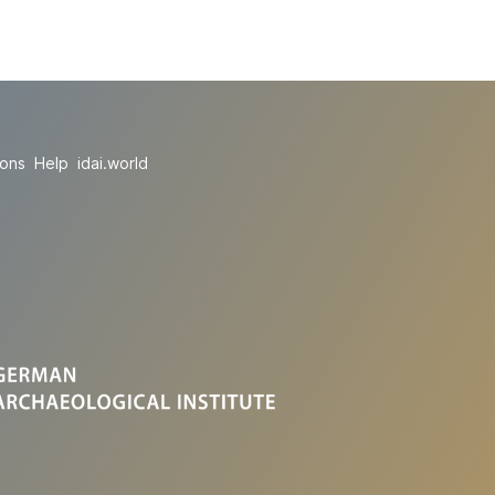
ions
Help
idai.world