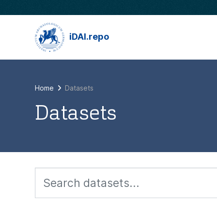
Skip to main content
iDAI.repo
Home
Datasets
Datasets