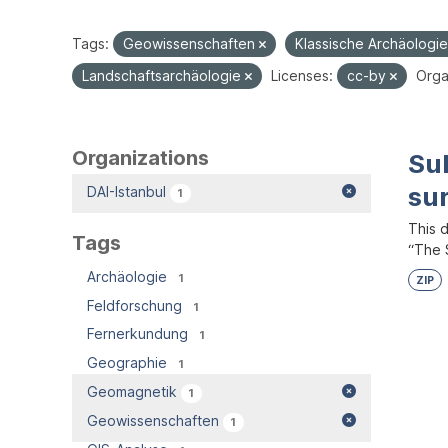
Tags:
Geowissenschaften
Klassische Archäologi
Landschaftsarchäologie
Licenses:
cc-by
Orga
Organizations
Su
su
DAI-Istanbul
1
This 
Tags
“The S
Archäologie
1
ZIP
Feldforschung
1
Fernerkundung
1
Geographie
1
Geomagnetik
1
Geowissenschaften
1