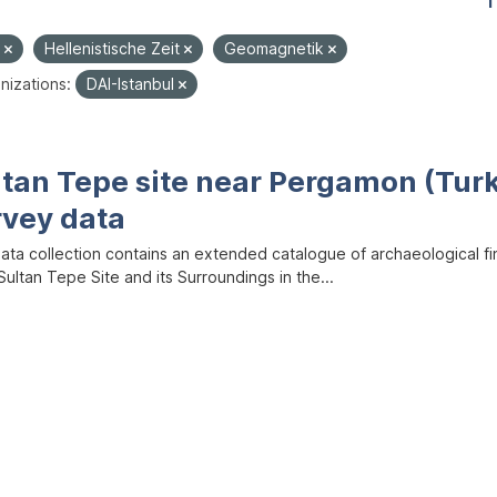
1
e
Hellenistische Zeit
Geomagnetik
nizations:
DAI-Istanbul
ltan Tepe site near Pergamon (Tur
rvey data
data collection contains an extended catalogue of archaeological f
ultan Tepe Site and its Surroundings in the...