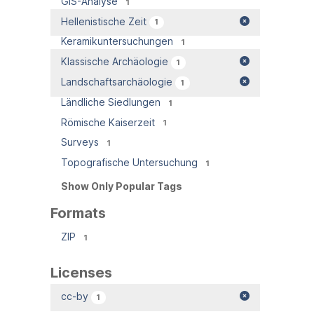
GIS-Analyse
1
Hellenistische Zeit
1
Keramikuntersuchungen
1
Klassische Archäologie
1
Landschaftsarchäologie
1
Ländliche Siedlungen
1
Römische Kaiserzeit
1
Surveys
1
Topografische Untersuchung
1
Show Only Popular Tags
Formats
ZIP
1
Licenses
cc-by
1