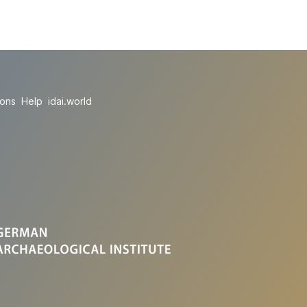
ions
Help
idai.world