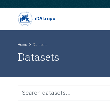
Skip to main content
iDAI.repo
Home
Datasets
Datasets