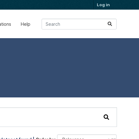
Log in
ations
Help