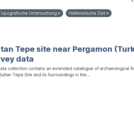
1
Topografische Untersuchung
Hellenistische Zeit
ltan Tepe site near Pergamon (Tur
rvey data
data collection contains an extended catalogue of archaeological f
ultan Tepe Site and its Surroundings in the...