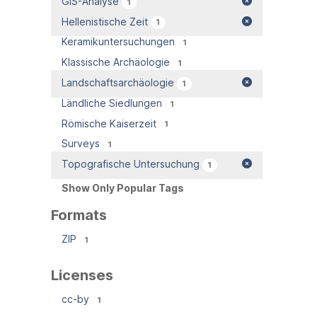
GIS-Analyse
1
Hellenistische Zeit
1
Keramikuntersuchungen
1
Klassische Archäologie
1
Landschaftsarchäologie
1
Ländliche Siedlungen
1
Römische Kaiserzeit
1
Surveys
1
Topografische Untersuchung
1
Show Only Popular Tags
Formats
ZIP
1
Licenses
cc-by
1