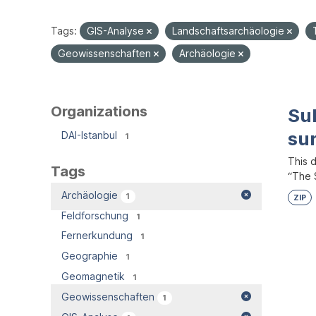
Tags:
GIS-Analyse
Landschaftsarchäologie
Geowissenschaften
Archäologie
Organizations
Su
su
DAI-Istanbul
1
This 
Tags
“The S
Archäologie
1
ZIP
Feldforschung
1
Fernerkundung
1
Geographie
1
Geomagnetik
1
Geowissenschaften
1