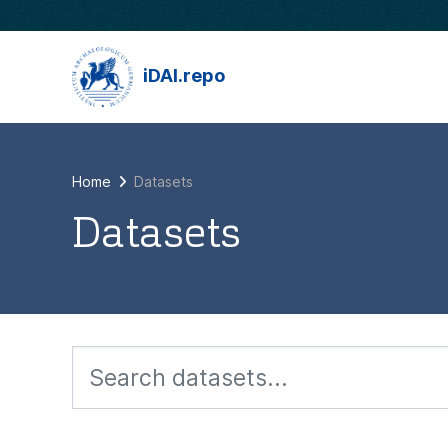
Skip to main content
iDAI.repo
Home
Datasets
Datasets