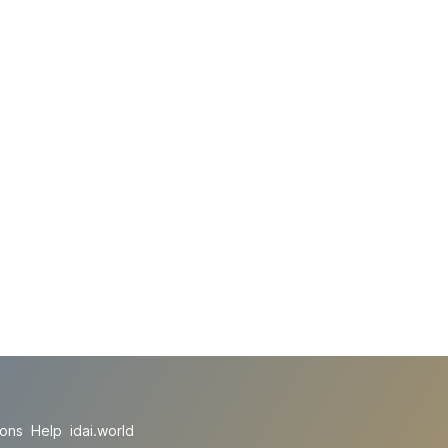
ions
Help
idai.world