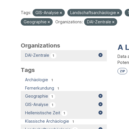
Tags:
GIS-Analyse
Landschaftsarchäologie
Geographie
Organizations:
DAI-Zentrale
Organizations
A 
DAI-Zentrale
1
Data 
Potent
Tags
ZIP
Archäologie
1
Fernerkundung
1
Geographie
1
GIS-Analyse
1
Hellenistische Zeit
1
Klassische Archäologie
1