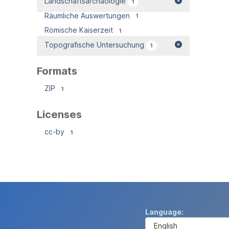
Landschaftsarchäologie
1
Räumliche Auswertungen
1
Römische Kaiserzeit
1
Topografische Untersuchung
1
Formats
ZIP
1
Licenses
cc-by
1
Language