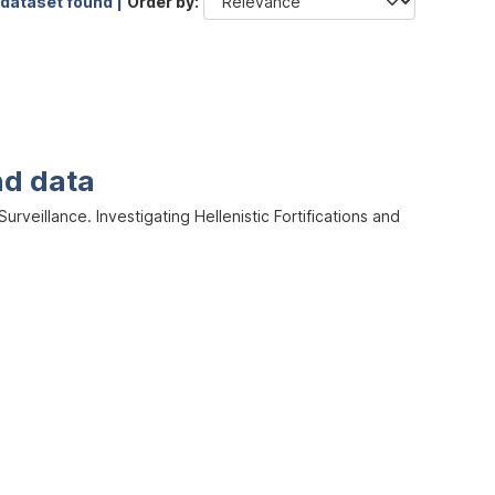
 dataset found |
Order by
nd data
veillance. Investigating Hellenistic Fortifications and