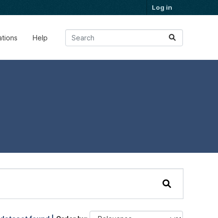
Log in
ations
Help