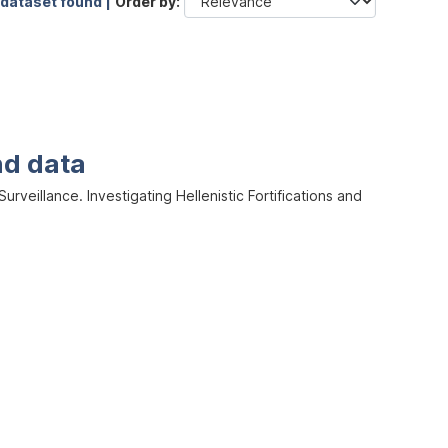
 dataset found |
Order by
nd data
veillance. Investigating Hellenistic Fortifications and