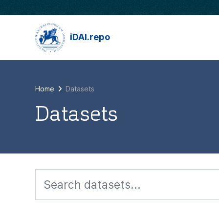
Skip to main content
iDAI.repo
Home
Datasets
Datasets