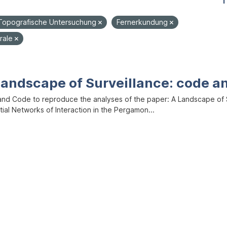
1
Topografische Untersuchung
Fernerkundung
rale
Landscape of Surveillance: code a
and Code to reproduce the analyses of the paper: A Landscape of Sur
ial Networks of Interaction in the Pergamon...