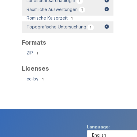
Landschaftsarchäologie
1
Räumliche Auswertungen
1
Römische Kaiserzeit
1
Topografische Untersuchung
1
Formats
ZIP
1
Licenses
cc-by
1
Language