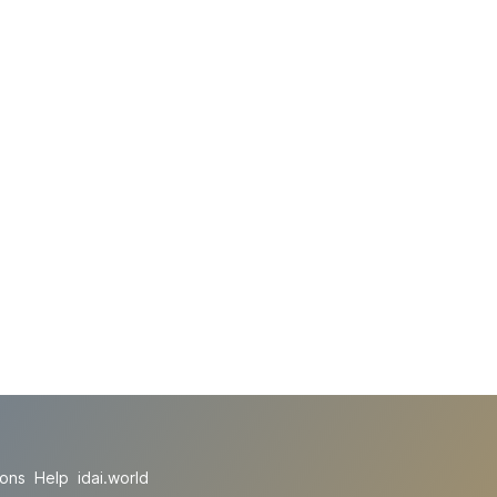
ions
Help
idai.world