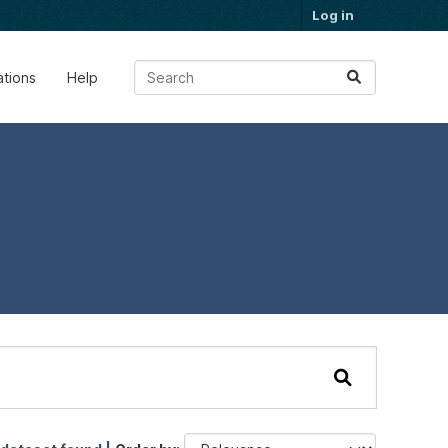
Log in
ations
Help