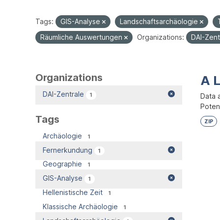
Tags:
GIS-Analyse
Landschaftsarchäologie
Räumliche Auswertungen
Organizations:
DAI-Zent
Organizations
A 
DAI-Zentrale
1
Data 
Potent
Tags
ZIP
Archäologie
1
Fernerkundung
1
Geographie
1
GIS-Analyse
1
Hellenistische Zeit
1
Klassische Archäologie
1