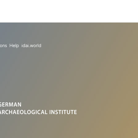
ions
Help
idai.world