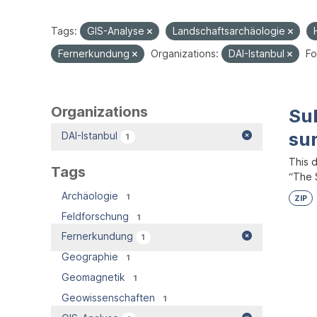
Tags:
GIS-Analyse
Landschaftsarchäologie
Fernerkundung
Organizations:
DAI-Istanbul
Fo
Organizations
Su
su
DAI-Istanbul
1
This 
Tags
“The S
Archäologie
1
ZIP
Feldforschung
1
Fernerkundung
1
Geographie
1
Geomagnetik
1
Geowissenschaften
1