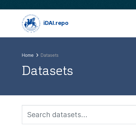
Skip to main content
iDAI.repo
Home
Datasets
Datasets