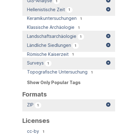
GIS-Analyse
1
Hellenistische Zeit
1
Keramikuntersuchungen
1
Klassische Archäologie
1
Landschaftsarchäologie
1
Ländliche Siedlungen
1
Römische Kaiserzeit
1
Surveys
1
Topografische Untersuchung
1
Show Only Popular Tags
Formats
ZIP
1
Licenses
cc-by
1