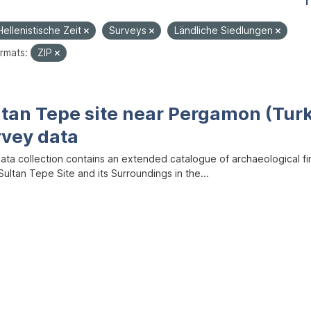
1
Hellenistische Zeit
Surveys
Ländliche Siedlungen
rmats:
ZIP
ltan Tepe site near Pergamon (Tur
rvey data
data collection contains an extended catalogue of archaeological f
ultan Tepe Site and its Surroundings in the...