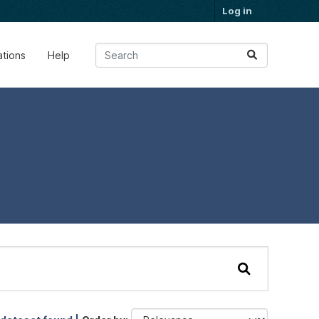
Log in
ations
Help