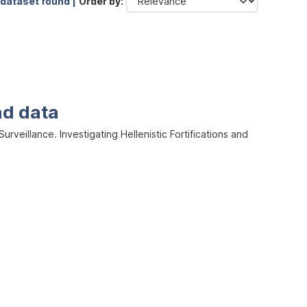
 dataset found |
Order by
nd data
veillance. Investigating Hellenistic Fortifications and