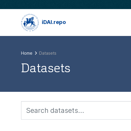
Skip to main content
iDAI.repo
Home
Datasets
Datasets