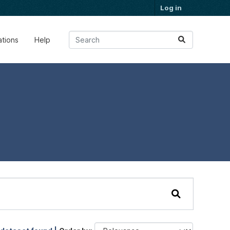
Log in
ations
Help