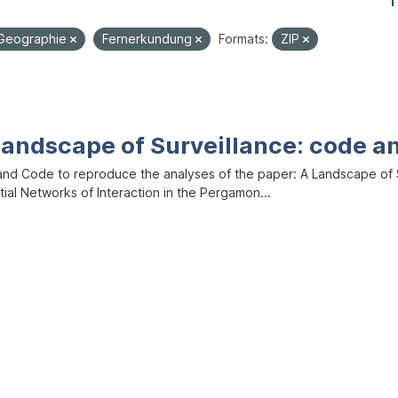
1
Geographie
Fernerkundung
Formats:
ZIP
Landscape of Surveillance: code a
and Code to reproduce the analyses of the paper: A Landscape of Sur
ial Networks of Interaction in the Pergamon...