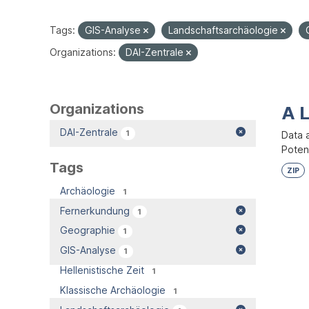
Tags:
GIS-Analyse
Landschaftsarchäologie
Organizations:
DAI-Zentrale
Organizations
A 
DAI-Zentrale
1
Data 
Potent
Tags
ZIP
Archäologie
1
Fernerkundung
1
Geographie
1
GIS-Analyse
1
Hellenistische Zeit
1
Klassische Archäologie
1