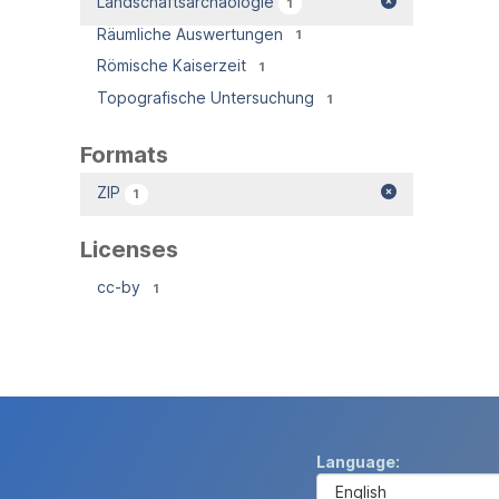
Landschaftsarchäologie
1
Räumliche Auswertungen
1
Römische Kaiserzeit
1
Topografische Untersuchung
1
Formats
ZIP
1
Licenses
cc-by
1
Language