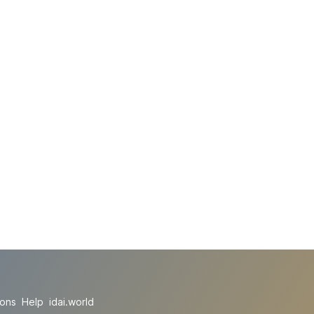
ions
Help
idai.world