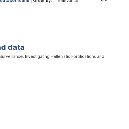
 dataset found |
Order by
nd data
veillance. Investigating Hellenistic Fortifications and