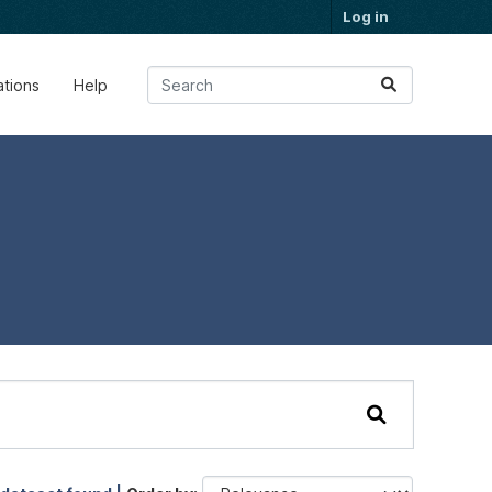
Log in
ations
Help