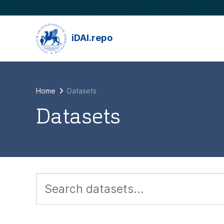
Skip to main content
iDAI.repo
Home
Datasets
Datasets