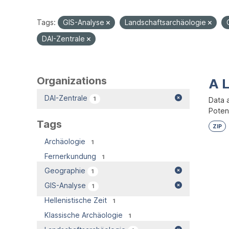
Tags:
GIS-Analyse
Landschaftsarchäologie
DAI-Zentrale
Organizations
A 
DAI-Zentrale
1
Data 
Potent
Tags
ZIP
Archäologie
1
Fernerkundung
1
Geographie
1
GIS-Analyse
1
Hellenistische Zeit
1
Klassische Archäologie
1