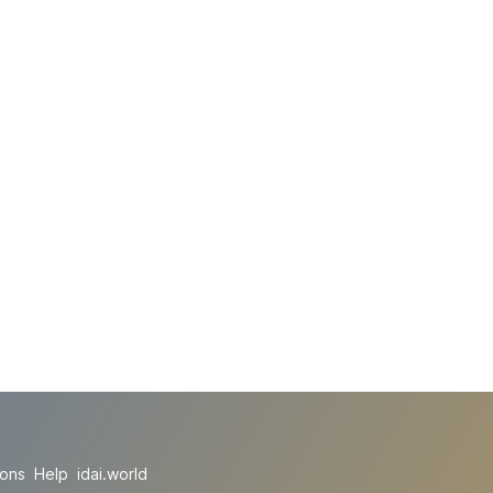
ions
Help
idai.world