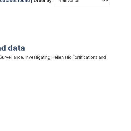
 dataset found |
Order by
nd data
veillance. Investigating Hellenistic Fortifications and