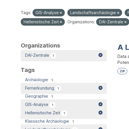
Tags:
GIS-Analyse
Landschaftsarchäologie
Hellenistische Zeit
Organizations:
DAI-Zentrale
Organizations
A 
DAI-Zentrale
1
Data 
Potent
Tags
ZIP
Archäologie
1
Fernerkundung
1
Geographie
1
GIS-Analyse
1
Hellenistische Zeit
1
Klassische Archäologie
1