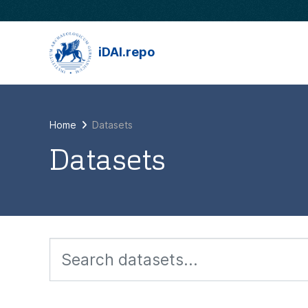
Skip to main content
iDAI.repo
Home
Datasets
Datasets