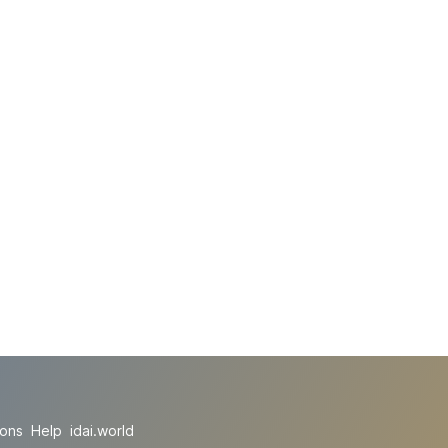
ions
Help
idai.world