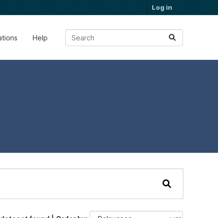
Log in
ations
Help