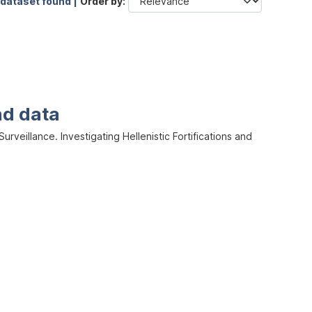
 dataset found |
Order by
nd data
veillance. Investigating Hellenistic Fortifications and