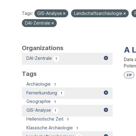
Tags:
GIS-Analyse
Landschaftsarchäologie
DAI-Zentrale
Organizations
A 
DAI-Zentrale
1
Data 
Potent
Tags
ZIP
Archäologie
1
Fernerkundung
1
Geographie
1
GIS-Analyse
1
Hellenistische Zeit
1
Klassische Archäologie
1