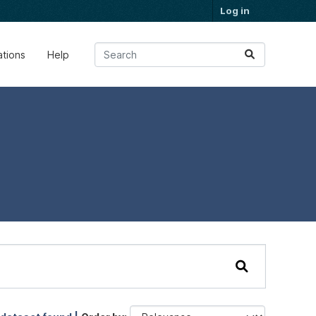
Log in
ations
Help