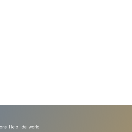
ions
Help
idai.world