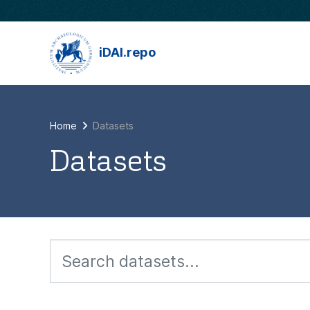
Skip to main content
iDAI.repo
Home
Datasets
Datasets