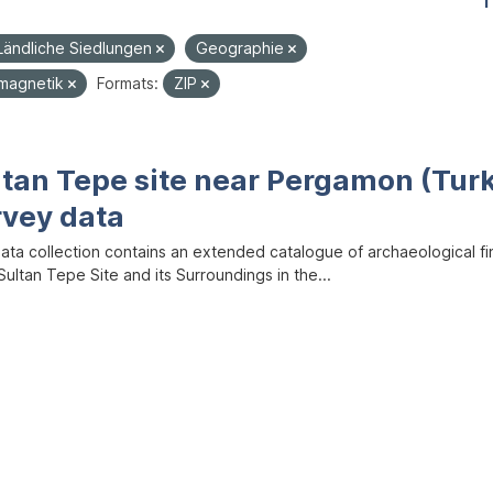
1
Ländliche Siedlungen
Geographie
magnetik
Formats:
ZIP
ltan Tepe site near Pergamon (Tur
rvey data
data collection contains an extended catalogue of archaeological f
ultan Tepe Site and its Surroundings in the...