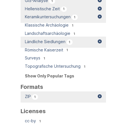
GIS-Analyse
1
Hellenistische Zeit
1
Keramikuntersuchungen
1
Klassische Archäologie
1
Landschaftsarchäologie
1
Ländliche Siedlungen
1
Römische Kaiserzeit
1
Surveys
1
Topografische Untersuchung
1
Show Only Popular Tags
Formats
ZIP
1
Licenses
cc-by
1