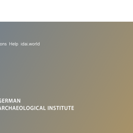
ions
Help
idai.world