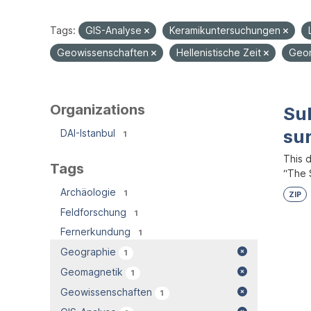
Tags:
GIS-Analyse
Keramikuntersuchungen
Geowissenschaften
Hellenistische Zeit
Geo
Organizations
Su
su
DAI-Istanbul
1
This 
Tags
“The S
Archäologie
1
ZIP
Feldforschung
1
Fernerkundung
1
Geographie
1
Geomagnetik
1
Geowissenschaften
1