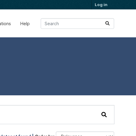
Log in
ations
Help