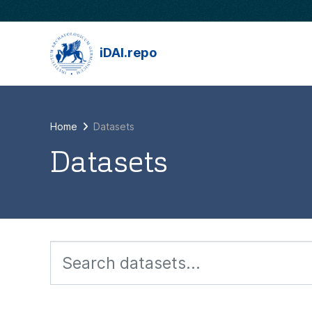
Skip to main content
iDAI.repo
Home
Datasets
Datasets