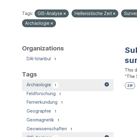
Tags:
GIS-Analyse
Hellenistische Zeit
Surve
Archäologie
Organizations
Su
su
DAI-Istanbul
1
This 
Tags
“The S
Archäologie
1
ZIP
Feldforschung
1
Fernerkundung
1
Geographie
1
Geomagnetik
1
Geowissenschaften
1