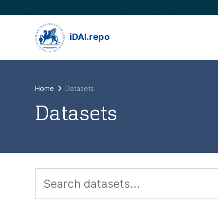
Skip to main content
iDAI.repo
Home
Datasets
Datasets