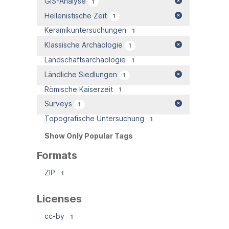
GIS-Analyse
1
Hellenistische Zeit
1
Keramikuntersuchungen
1
Klassische Archäologie
1
Landschaftsarchäologie
1
Ländliche Siedlungen
1
Römische Kaiserzeit
1
Surveys
1
Topografische Untersuchung
1
Show Only Popular Tags
Formats
ZIP
1
Licenses
cc-by
1