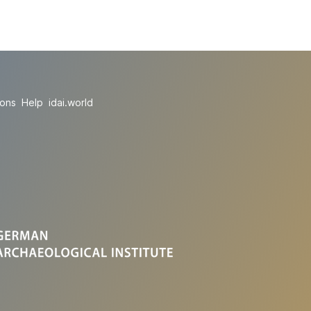
ions
Help
idai.world