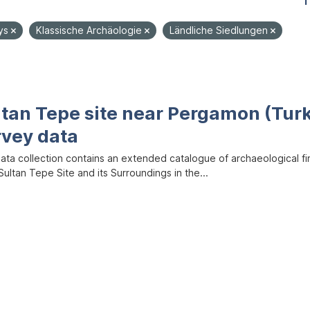
1
ys
Klassische Archäologie
Ländliche Siedlungen
ltan Tepe site near Pergamon (Tur
rvey data
data collection contains an extended catalogue of archaeological f
ultan Tepe Site and its Surroundings in the...