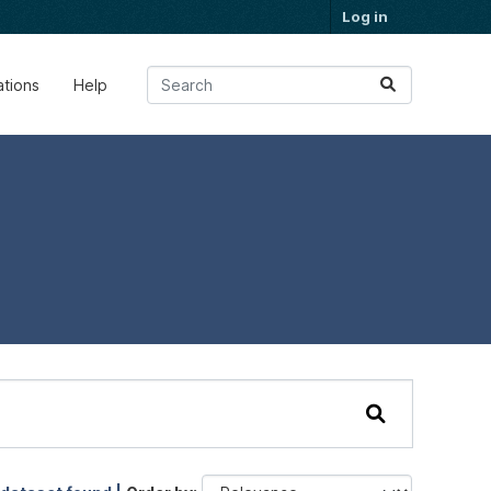
Log in
ations
Help