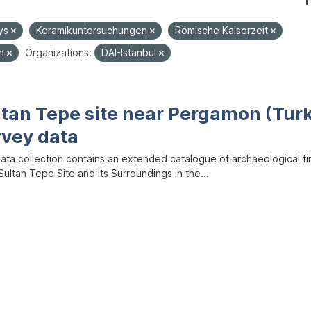
1
ys
Keramikuntersuchungen
Römische Kaiserzeit
en
Organizations:
DAI-Istanbul
ltan Tepe site near Pergamon (Tur
rvey data
data collection contains an extended catalogue of archaeological f
ultan Tepe Site and its Surroundings in the...