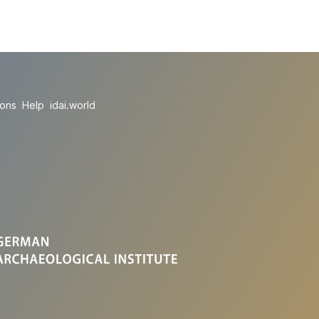
ions
Help
idai.world