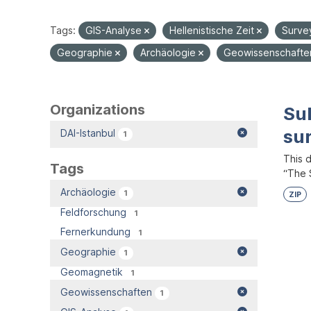
Tags:
GIS-Analyse
Hellenistische Zeit
Surve
Geographie
Archäologie
Geowissenschaft
Organizations
Su
su
DAI-Istanbul
1
This 
Tags
“The S
Archäologie
1
ZIP
Feldforschung
1
Fernerkundung
1
Geographie
1
Geomagnetik
1
Geowissenschaften
1