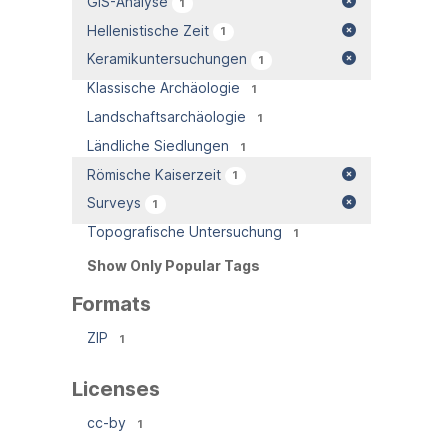
GIS-Analyse
1
Hellenistische Zeit
1
Keramikuntersuchungen
1
Klassische Archäologie
1
Landschaftsarchäologie
1
Ländliche Siedlungen
1
Römische Kaiserzeit
1
Surveys
1
Topografische Untersuchung
1
Show Only Popular Tags
Formats
ZIP
1
Licenses
cc-by
1