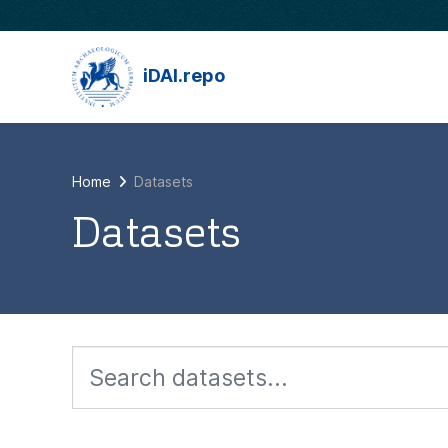
Skip to main content
iDAI.repo
Home
Datasets
Datasets