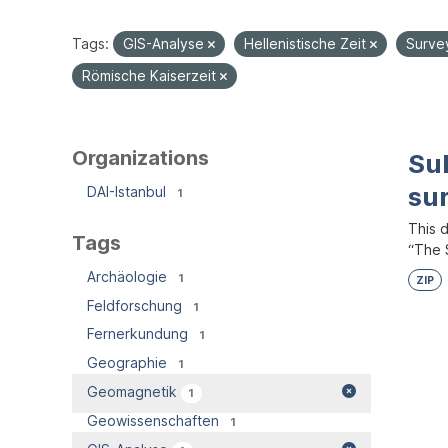
Tags:
GIS-Analyse
Hellenistische Zeit
Surve
Römische Kaiserzeit
Organizations
Su
su
DAI-Istanbul
1
This 
Tags
“The S
Archäologie
1
ZIP
Feldforschung
1
Fernerkundung
1
Geographie
1
Geomagnetik
1
Geowissenschaften
1