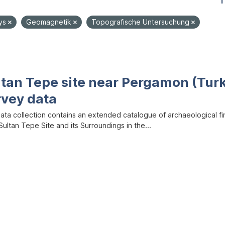
1
ys
Geomagnetik
Topografische Untersuchung
ltan Tepe site near Pergamon (Tur
rvey data
data collection contains an extended catalogue of archaeological f
ultan Tepe Site and its Surroundings in the...