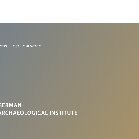
ions
Help
idai.world