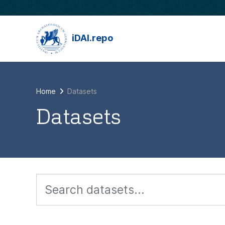
Skip to main content
iDAI.repo
Home
Datasets
Datasets