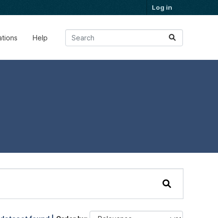
Log in
ations
Help