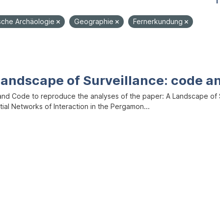
1
ische Archäologie
Geographie
Fernerkundung
Landscape of Surveillance: code a
and Code to reproduce the analyses of the paper: A Landscape of Sur
ial Networks of Interaction in the Pergamon...