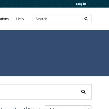
Log in
ations
Help