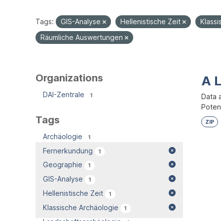
Tags:
GIS-Analyse
Hellenistische Zeit
Klass
Räumliche Auswertungen
Organizations
A 
DAI-Zentrale
1
Data 
Potent
Tags
ZIP
Archäologie
1
Fernerkundung
1
Geographie
1
GIS-Analyse
1
Hellenistische Zeit
1
Klassische Archäologie
1