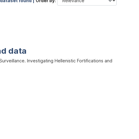
 dataset found |
Order by
nd data
veillance. Investigating Hellenistic Fortifications and