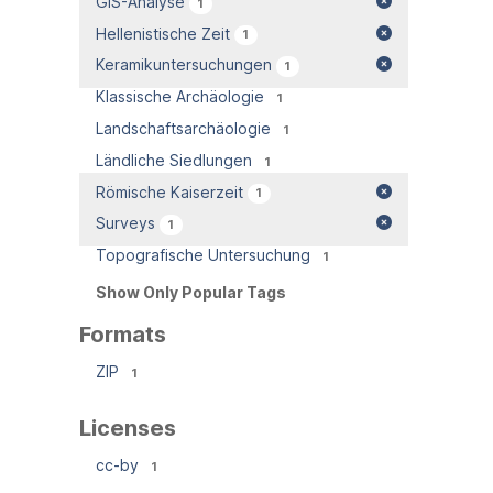
GIS-Analyse
1
Hellenistische Zeit
1
Keramikuntersuchungen
1
Klassische Archäologie
1
Landschaftsarchäologie
1
Ländliche Siedlungen
1
Römische Kaiserzeit
1
Surveys
1
Topografische Untersuchung
1
Show Only Popular Tags
Formats
ZIP
1
Licenses
cc-by
1