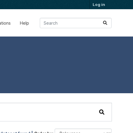
Log in
ations
Help