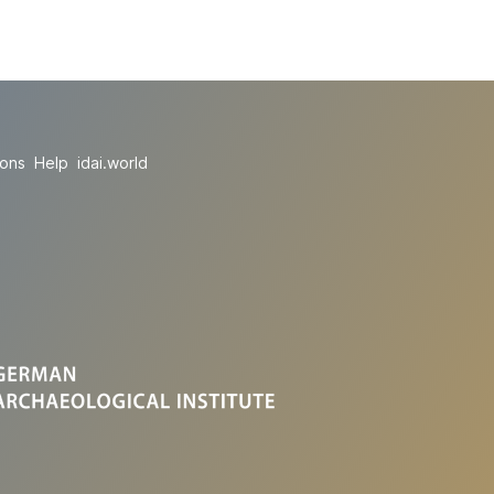
ions
Help
idai.world