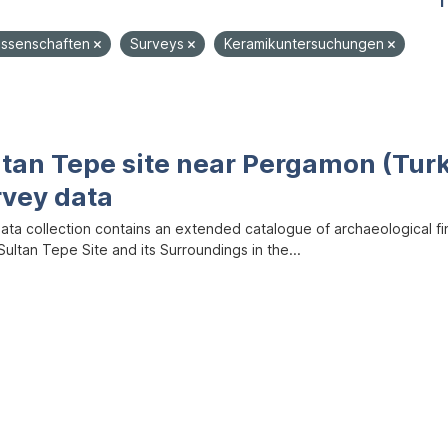
1
ssenschaften
Surveys
Keramikuntersuchungen
ltan Tepe site near Pergamon (Tur
rvey data
data collection contains an extended catalogue of archaeological f
ultan Tepe Site and its Surroundings in the...