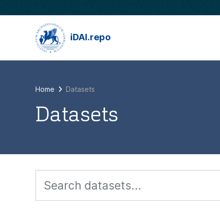
Skip to main content
iDAI.repo
Home
Datasets
Datasets