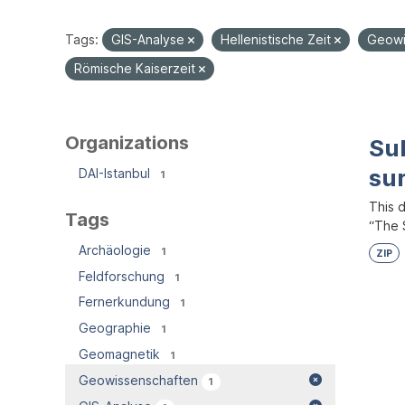
Tags:
GIS-Analyse
Hellenistische Zeit
Geowi
Römische Kaiserzeit
Organizations
Su
su
DAI-Istanbul
1
This 
Tags
“The S
Archäologie
1
ZIP
Feldforschung
1
Fernerkundung
1
Geographie
1
Geomagnetik
1
Geowissenschaften
1