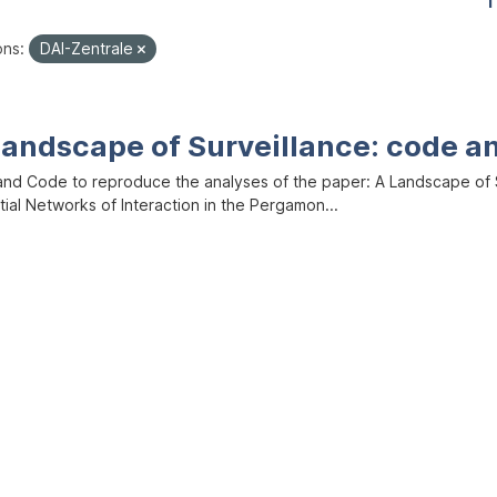
1
ons:
DAI-Zentrale
Landscape of Surveillance: code a
and Code to reproduce the analyses of the paper: A Landscape of Sur
ial Networks of Interaction in the Pergamon...