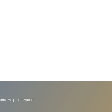
ions
Help
idai.world