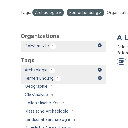
Tags:
Archäologie
Fernerkundung
Organizati
Organizations
A 
DAI-Zentrale
1
Data 
Potent
Tags
ZIP
Archäologie
1
Fernerkundung
1
Geographie
1
GIS-Analyse
1
Hellenistische Zeit
1
Klassische Archäologie
1
Landschaftsarchäologie
1
Räumliche Auswertungen
1