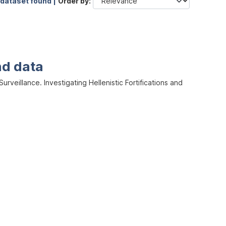
 dataset found |
Order by
nd data
veillance. Investigating Hellenistic Fortifications and