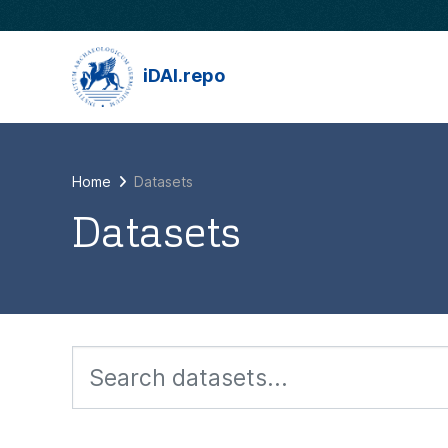
Skip to main content
iDAI.repo
Home
Datasets
Datasets