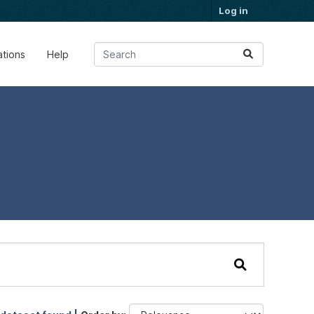
Log in
ations
Help