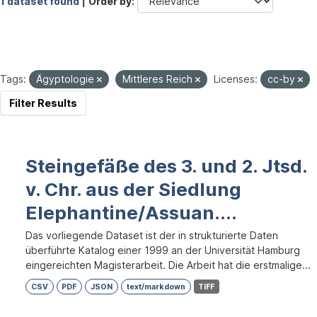
1 dataset found |
Order by
Tags:
Ägyptologie
Mittleres Reich
Licenses:
cc-by
Filter Results
Steingefäße des 3. und 2. Jtsd.
v. Chr. aus der Siedlung
Elephantine/Assuan....
Das vorliegende Dataset ist der in strukturierte Daten
überführte Katalog einer 1999 an der Universität Hamburg
eingereichten Magisterarbeit. Die Arbeit hat die erstmalige...
CSV
PDF
JSON
text/markdown
TIFF