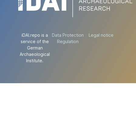
iDAI.repo is a
Data Protection
Legal notice
service of the
Regulation
German
Archaeological
Institute.