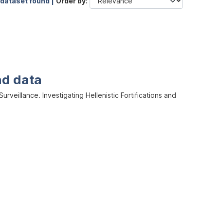
 dataset found |
Order by
nd data
veillance. Investigating Hellenistic Fortifications and