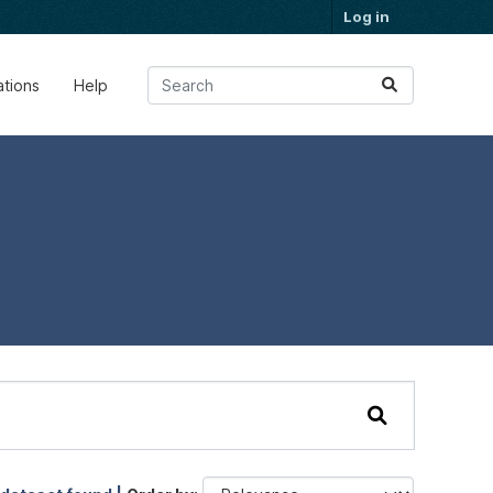
Log in
ations
Help