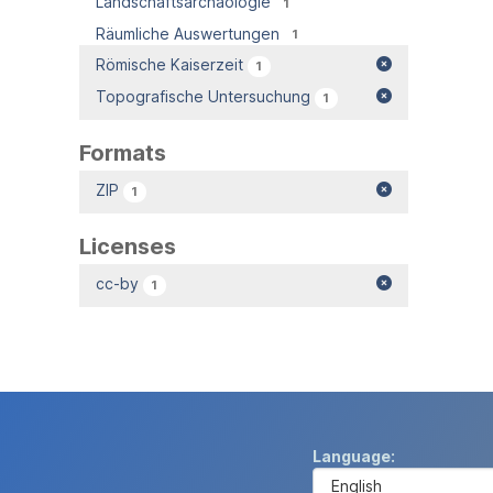
Landschaftsarchäologie
1
Räumliche Auswertungen
1
Römische Kaiserzeit
1
Topografische Untersuchung
1
Formats
ZIP
1
Licenses
cc-by
1
Language