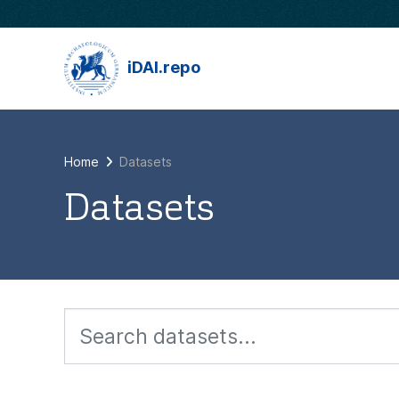
Skip to main content
iDAI.repo
Home
Datasets
Datasets