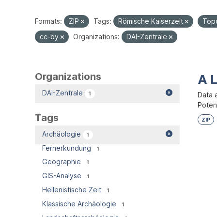
Formats:
ZIP
Tags:
Römische Kaiserzeit
Top
cc-by
Organizations:
DAI-Zentrale
Organizations
A 
DAI-Zentrale
1
Data 
Potent
Tags
ZIP
Archäologie
1
Fernerkundung
1
Geographie
1
GIS-Analyse
1
Hellenistische Zeit
1
Klassische Archäologie
1