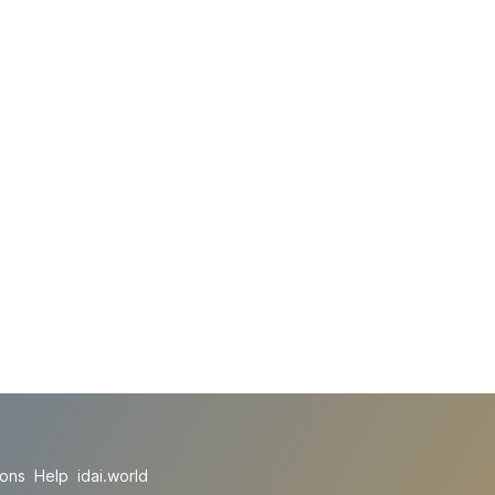
ions
Help
idai.world