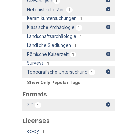
GIS-Analyse
1
Hellenistische Zeit
1
Keramikuntersuchungen
1
Klassische Archäologie
1
Landschaftsarchäologie
1
Ländliche Siedlungen
1
Römische Kaiserzeit
1
Surveys
1
Topografische Untersuchung
1
Show Only Popular Tags
Formats
ZIP
1
Licenses
cc-by
1