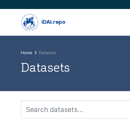
Skip to main content
iDAI.repo
Home
Datasets
Datasets