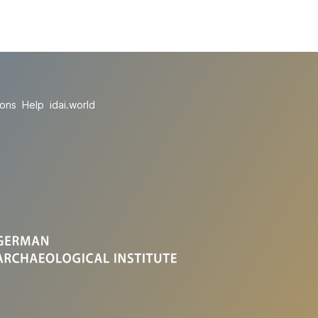
ions
Help
idai.world