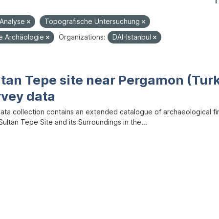
1
-Analyse
Topografische Untersuchung
he Archäologie
Organizations:
DAI-Istanbul
ltan Tepe site near Pergamon (Tur
rvey data
data collection contains an extended catalogue of archaeological f
ultan Tepe Site and its Surroundings in the...