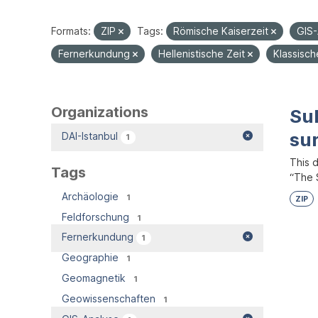
Formats:
ZIP
Tags:
Römische Kaiserzeit
GIS
Fernerkundung
Hellenistische Zeit
Klassisc
Organizations
Su
su
DAI-Istanbul
1
This 
Tags
“The S
Archäologie
1
ZIP
Feldforschung
1
Fernerkundung
1
Geographie
1
Geomagnetik
1
Geowissenschaften
1