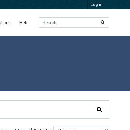
Log in
ations
Help