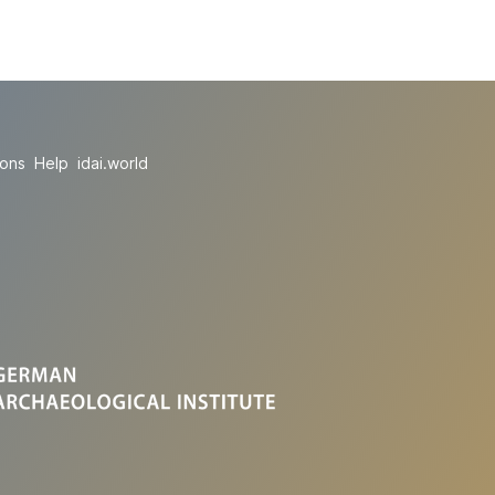
ions
Help
idai.world