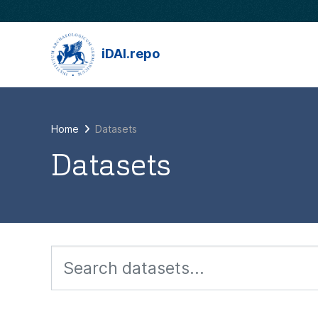
Skip to main content
iDAI.repo
Home
Datasets
Datasets