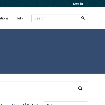
Log in
ations
Help