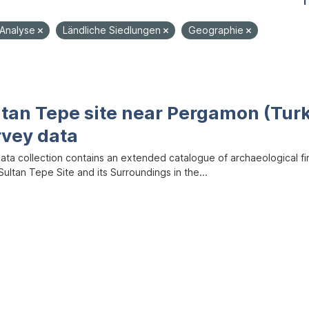
1
-Analyse
Ländliche Siedlungen
Geographie
ltan Tepe site near Pergamon (Tur
rvey data
data collection contains an extended catalogue of archaeological f
ultan Tepe Site and its Surroundings in the...