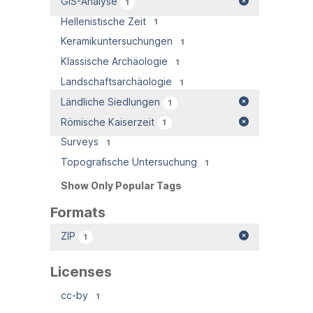
GIS-Analyse
1
Hellenistische Zeit
1
Keramikuntersuchungen
1
Klassische Archäologie
1
Landschaftsarchäologie
1
Ländliche Siedlungen
1
Römische Kaiserzeit
1
Surveys
1
Topografische Untersuchung
1
Show Only Popular Tags
Formats
ZIP
1
Licenses
cc-by
1