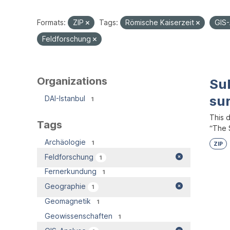
Formats:
ZIP
Tags:
Römische Kaiserzeit
GIS
Feldforschung
Organizations
Su
su
DAI-Istanbul
1
This 
Tags
“The S
Archäologie
1
ZIP
Feldforschung
1
Fernerkundung
1
Geographie
1
Geomagnetik
1
Geowissenschaften
1