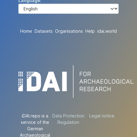
Language
Home
Datasets
Organisations
Help
idai.world
iDAI.repo is a
Data Protection
Legal notice
service of the
Regulation
German
Archaeological