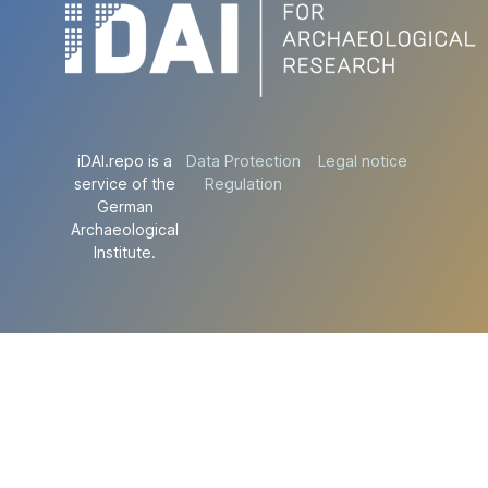
iDAI.repo is a
Data Protection
Legal notice
service of the
Regulation
German
Archaeological
Institute.