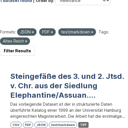
1 dataset found |
Order by
Formats:
JSON
PDF
text/markdown
Tags:
Altes Reich
Filter Results
Steingefäße des 3. und 2. Jtsd.
v. Chr. aus der Siedlung
Elephantine/Assuan....
Das vorliegende Dataset ist der in strukturierte Daten
überführte Katalog einer 1999 an der Universität Hamburg
eingereichten Magisterarbeit. Die Arbeit hat die erstmalige...
CSV
PDF
JSON
text/markdown
TIFF