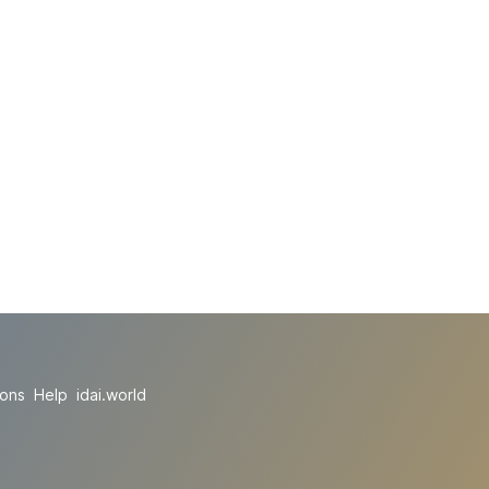
ions
Help
idai.world