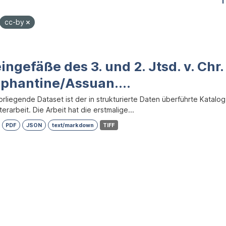
1
cc-by
ingefäße des 3. und 2. Jtsd. v. Chr
ephantine/Assuan....
orliegende Dataset ist der in strukturierte Daten überführte Katalo
erarbeit. Die Arbeit hat die erstmalige...
PDF
JSON
text/markdown
TIFF