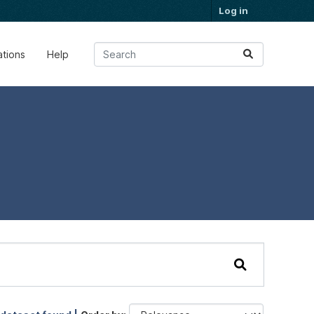
Log in
ations
Help