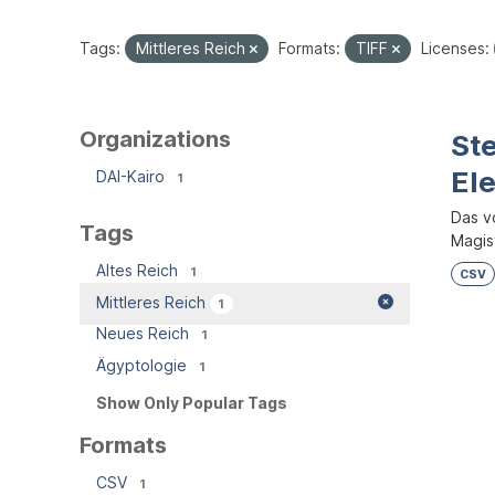
Tags:
Mittleres Reich
Formats:
TIFF
Licenses:
Organizations
Ste
El
DAI-Kairo
1
Das v
Tags
Magist
Altes Reich
1
CSV
Mittleres Reich
1
Neues Reich
1
Ägyptologie
1
Show Only Popular Tags
Formats
CSV
1