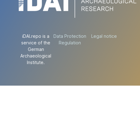
iDAI.repo is a
Data Protection
Legal notice
service of the
Regulation
German
Archaeological
Institute.