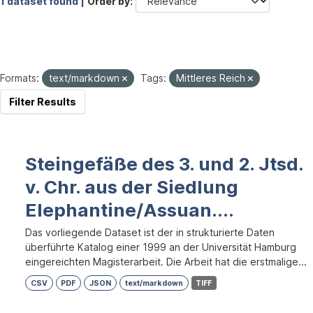
1 dataset found |
Order by
Formats:
text/markdown
Tags:
Mittleres Reich
Filter Results
Steingefäße des 3. und 2. Jtsd.
v. Chr. aus der Siedlung
Elephantine/Assuan....
Das vorliegende Dataset ist der in strukturierte Daten
überführte Katalog einer 1999 an der Universität Hamburg
eingereichten Magisterarbeit. Die Arbeit hat die erstmalige...
CSV
PDF
JSON
text/markdown
TIFF